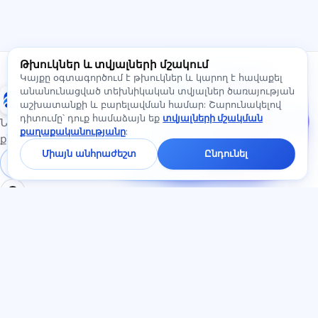
Ինչ քննություններ կան:
Որտեղի՞ց սկսել:
Ի՞նչ է ներառված բաժանորդագրության մեջ:
Թխուկներ և տվյալների մշակում
Հարցրեք Exalify-ի մասին…
Գրեք մեզ։
Կայքը օգտագործում է թխուկներ և կարող է հավաքել
Հարցրեք
անանունացված տեխնիկական տվյալներ ծառայության
Exalify
սակագների,
աշխատանքի և բարելավման համար: Շարունակելով
քննությունների կամ
դիտումը՝ դուք համաձայն եք
տվյալների մշակման
սկսելու մասին —
Նախապատրաստում միջազգային լեզվի
քաղաքականությանը
:
չատում
քննություններին
կպատասխանենք
Միայն անհրաժեշտ
Ընդունել
մեկ րոպեի
Մուտք գործել
Գրանցում
ընթացքում։
ԲԱԺԻՆՆԵՐ
ՓԱՍՏԱԹՂԹԵՐ
Տուն
Գաղտնիության
Թեստեր
քաղաքականություն
Հոդվածներ
Օգտատիրոջ
Սակագներ
համաձայնագիր