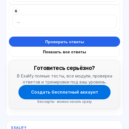
6
Проверить ответы
Показать все ответы
Готовитесь серьёзно?
В Exalify полные тесты, все модули, проверка
ответов и тренировки под ваш уровень.
Создать бесплатный аккаунт
Без карты · можно начать сразу
EXALIFY