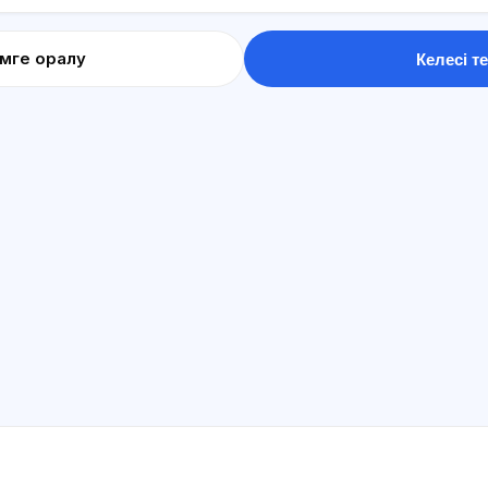
імге оралу
Келесі те