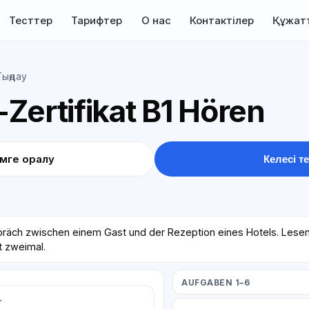
Тесттер
Тарифтер
О нас
Контактілер
Құжат
Тыңдау
Zertifikat B1 Hören
імге оралу
Келесі те
präch zwischen einem Gast und der Rezeption eines Hotels. Lesen
t zweimal.
AUFGABEN 1–6
т