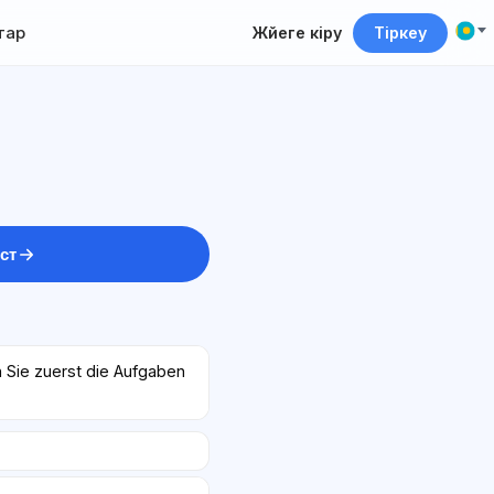
тар
Жүйеге кіру
Тіркеу
ст
 Sie zuerst die Aufgaben