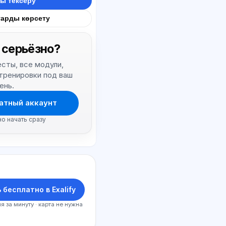
ы тексеру
тарды көрсету
 серьёзно?
тесты, все модули,
 тренировки под ваш
ень.
атный аккаунт
но начать сразу
 бесплатно в Exalify
я за минуту · карта не нужна