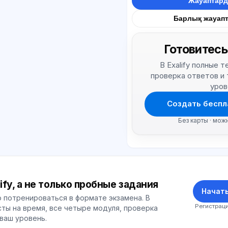
Жауаптард
Барлық жауап
Готовитесь
В Exalify полные 
проверка ответов и
уров
Создать беспл
Без карты · мож
ify, а не только пробные задания
Начать
 потренироваться в формате экзамена. В
Регистраци
ты на время, все четыре модуля, проверка
 ваш уровень.