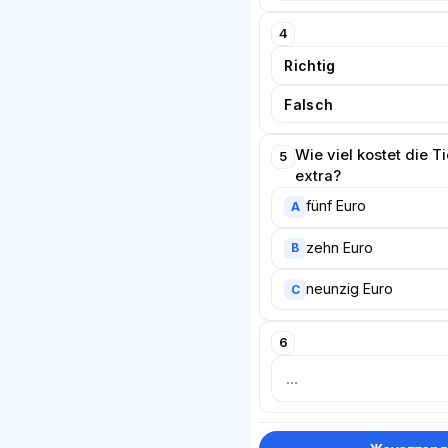
4
Richtig
Falsch
Wie viel kostet die 
5
extra?
fünf Euro
A
zehn Euro
B
neunzig Euro
C
6