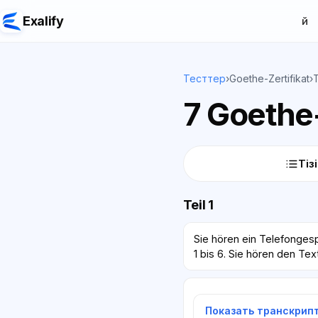
Exalify
Үй
Тесттер
›
Goethe-Zertifikat
›
7 Goethe-
Тіз
Teil 1
Sie hören ein Telefonges
1 bis 6. Sie hören den Tex
Показать транскрип