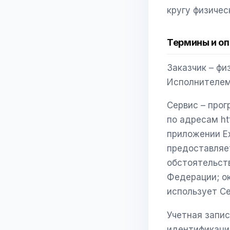
кругу физичес
Термины и о
Заказчик – фи
Исполнителем
Сервис – прог
по адресам https
приложении Ex
предоставляет
обстоятельств
Федерации; о
использует Сер
Учетная запис
идентификаци