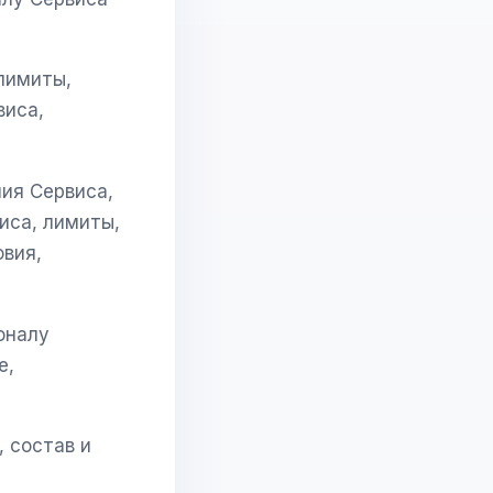
лимиты,
виса,
ия Сервиса,
иса, лимиты,
овия,
оналу
е,
 состав и