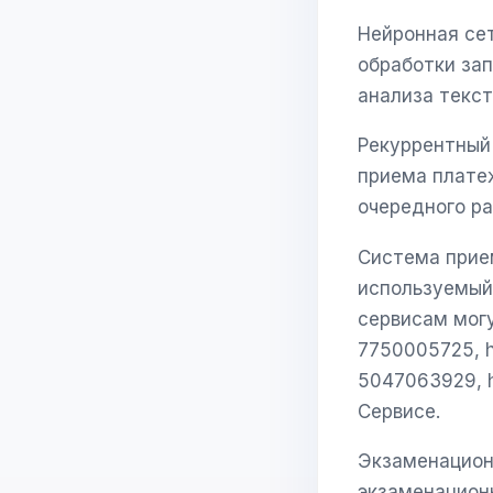
Нейронная сет
обработки зап
анализа текст
Рекуррентный
приема платеж
очередного ра
Система прие
используемый
сервисам мог
7750005725, h
5047063929, h
Сервисе.
Экзаменацион
экзаменацион