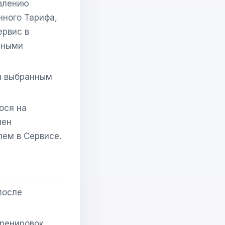
авлению
нного Тарифа,
ервис в
иными
я выбранным
ося на
мен
лем в Сервисе.
после
ренировок.