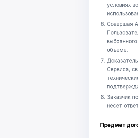
условиях в
использова
Совершая А
Пользовате
выбранного
объеме.
Доказатель
Сервиса, с
технически
подтвержда
Заказчик п
несет отве
Предмет дог