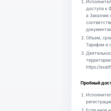
Исполнител
доступа к 
а Заказчик 
соответств
документам
Объем, сро
Тарифом и 
Деятельнос
территории
https://exa
Пробный дос
Исполнител
регистрации
Если иное н