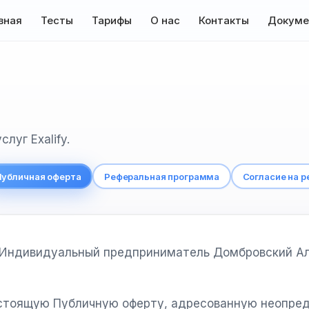
вная
Тесты
Тарифы
О нас
Контакты
Докуме
луг Exalify.
Публичная оферта
Реферальная программа
Согласие на 
 Индивидуальный предприниматель Домбровский А
стоящую Публичную оферту, адресованную неопре