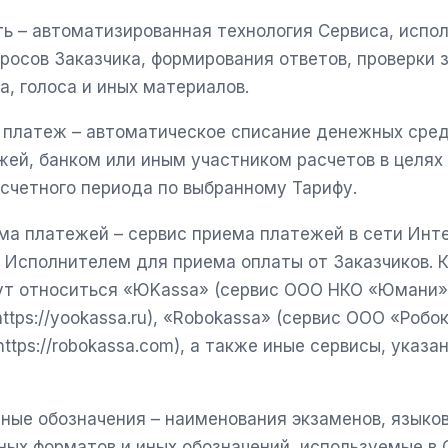
ь – автоматизированная технология Сервиса, испо
росов Заказчика, формирования ответов, проверки 
а, голоса и иных материалов.
 платеж – автоматическое списание денежных сре
ей, банком или иным участником расчетов в целях
счетного периода по выбранному Тарифу.
ма платежей – сервис приема платежей в сети Инт
 Исполнителем для приема оплаты от Заказчиков. 
ут относиться «ЮKassa» (сервис ООО НКО «Юмани»
ttps://yookassa.ru), «Robokassa» (сервис ООО «Робо
ttps://robokassa.com), а также иные сервисы, указа
ные обозначения – наименования экзаменов, языков
ных форматов и иных обозначений, используемые в 