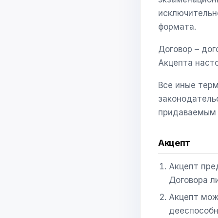
исключительно
формата.
Договор – до
Акцепта наст
Все иные терм
законодатель
придаваемым 
Акцепт
Акцепт пре
Договора л
Акцепт мож
дееспособн