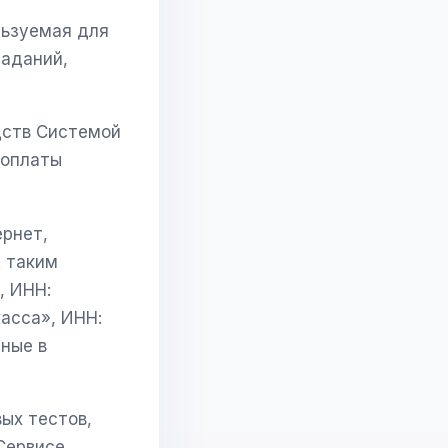
льзуемая для
заданий,
дств Системой
 оплаты
ернет,
К таким
, ИНН:
касса», ИНН:
нные в
ых тестов,
Сервисе