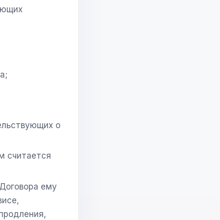
ующих
а;
ельствующих о
м считается
 Договора ему
висе,
продления,