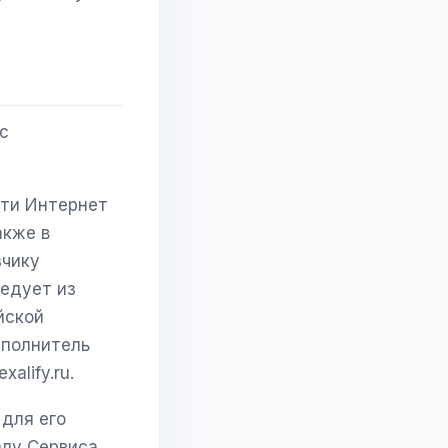
с
ети Интернет
также в
зчику
ледует из
йской
сполнитель
alify.ru.
 для его
алу Сервиса