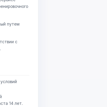
ренировочного
ный путем
тствии с
,
 условий
й
та 14 лет.