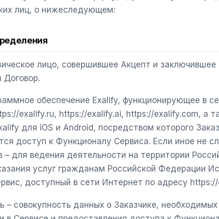
ких лиц, о нижеследующем:
пределения
зическое лицо, совершившее Акцепт и заключившее 
 Договор.
раммное обеспечение Exalify, функционирующее в с
://exalify.ru, https://exalify.ai, https://exalify.com, а 
alify для iOS и Android, посредством которого Зака
ся доступ к Функционалу Сервиса. Если иное не с
 – для ведения деятельности на территории Росси
казания услуг гражданам Российской Федерации И
вис, доступный в сети Интернет по адресу https://ex
ь – совокупность данных о Заказчике, необходимых
и в Сервисе и предоставления доступа к Функцион