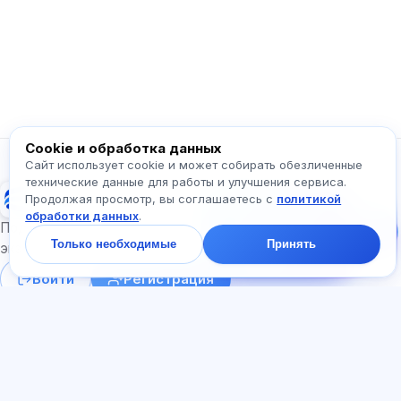
или с чего начать.
Как работает приложение?
Как узнать стоимость?
Какие экзамены есть?
С чего начать?
Что входит в тариф?
Спросите про Exalify…
Cookie и обработка данных
Сайт использует cookie и может собирать обезличенные
технические данные для работы и улучшения сервиса.
Exalify
Продолжая просмотр, вы соглашаетесь с
политикой
Напишите нам!
обработки данных
.
Спросите про тарифы,
Подготовка к международным языковым
экзамены и с чего
Только необходимые
Принять
начать — ответим в
экзаменам
чате за минуту.
Войти
Регистрация
РАЗДЕЛЫ
ДОКУМЕНТЫ