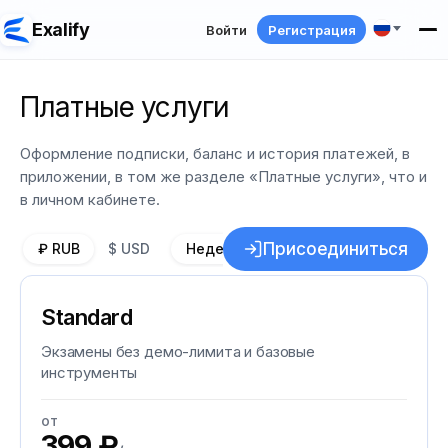
Exalify
Войти
Регистрация
Платные услуги
Оформление подписки, баланс и история платежей, в
приложении, в том же разделе «Платные услуги», что и
в личном кабинете.
Присоединиться
₽ RUB
$ USD
Неделя
Месяц
Год
−30%
Standard
Экзамены без демо-лимита и базовые
инструменты
от
399 ₽