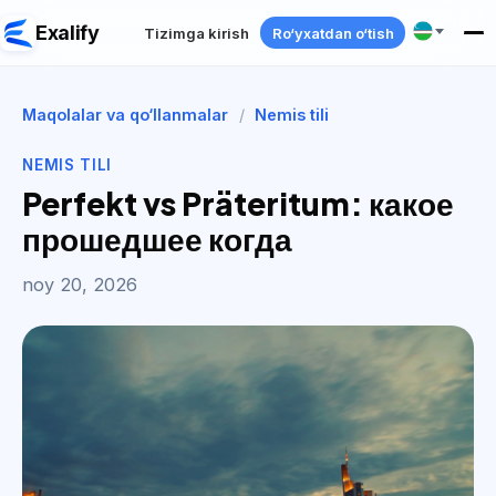
Exalify
Tizimga kirish
Ro‘yxatdan o‘tish
Maqolalar va qo‘llanmalar
/
Nemis tili
NEMIS TILI
Perfekt vs Präteritum: какое
прошедшее когда
noy 20, 2026