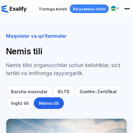
Exalify
Tizimga kirish
Ro‘yxatdan o‘tish
Maqolalar va qo‘llanmalar
Nemis tili
Nemis tilini o‘rganuvchilar uchun kelishiklar, so‘z
tartibi va imtihonga tayyorgarlik.
Barcha mavzular
IELTS
Goethe-Zertifikat
Ingliz tili
Nemis tili