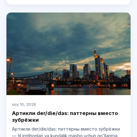
noy 10, 2026
Артикли der/die/das: паттерны вместо
зубрёжки
Артикли der/die/das: паттерны вместо зубрёжки
— til imtihonlari va kundalik mashq uchun qo'llanma.