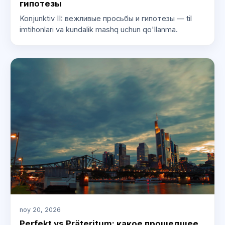
гипотезы
Konjunktiv II: вежливые просьбы и гипотезы — til
imtihonlari va kundalik mashq uchun qo'llanma.
noy 20, 2026
Perfekt vs Präteritum: какое прошедшее