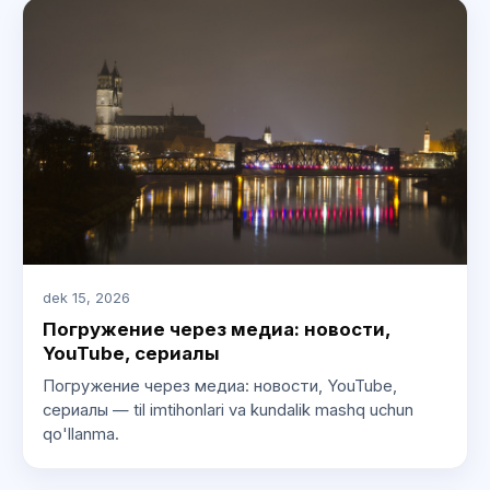
dek 15, 2026
Погружение через медиа: новости,
YouTube, сериалы
Погружение через медиа: новости, YouTube,
сериалы — til imtihonlari va kundalik mashq uchun
qo'llanma.