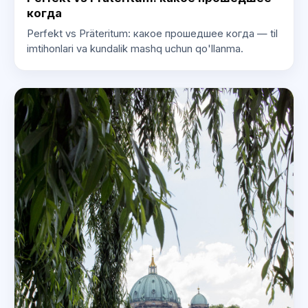
когда
Perfekt vs Präteritum: какое прошедшее когда — til
imtihonlari va kundalik mashq uchun qo'llanma.