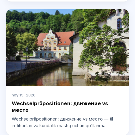
noy 15, 2026
Wechselpräpositionen: движение vs
место
Wechselpräpositionen: движение vs место — til
imtihonlari va kundalik mashq uchun qo'llanma.