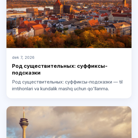
dek 7, 2026
Род существительных: суффиксы-
подсказки
Род существительных: суффиксы-подсказки — til
imtihonlari va kundalik mashq uchun qo'llanma.