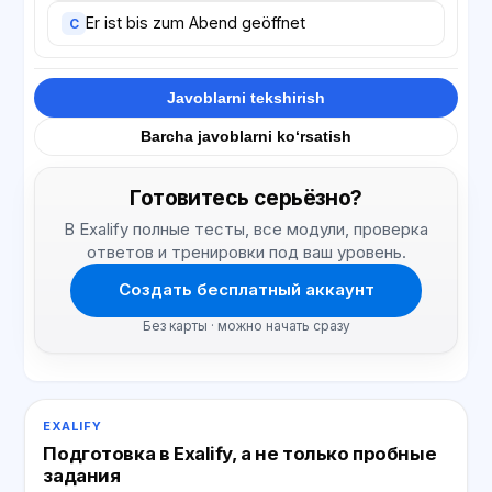
Er ist bis zum Abend geöffnet
C
Javoblarni tekshirish
Barcha javoblarni ko‘rsatish
Готовитесь серьёзно?
В Exalify полные тесты, все модули, проверка
ответов и тренировки под ваш уровень.
Создать бесплатный аккаунт
Без карты · можно начать сразу
EXALIFY
Подготовка в Exalify, а не только пробные
задания