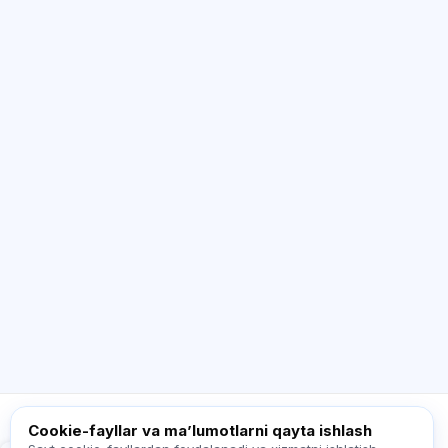
SI maslahatchi
Salom! Exalify imkoniyatlari, obuna, imtihonga
tayyorgarlik yoki qayerdan boshlash haqida
so‘rang.
Qanday yordam berasiz?
Narxni qanday bilaman?
Qaysi imtihonlar bor?
Qayerdan boshlash kerak?
Obunaga nima kiradi?
Exalify haqida so‘rang…
Cookie-fayllar va maʼlumotlarni qayta ishlash