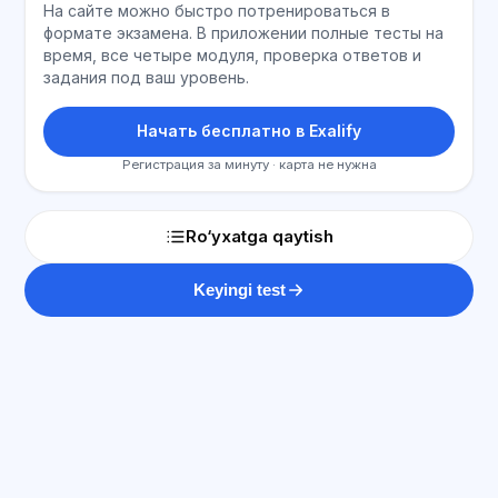
На сайте можно быстро потренироваться в
формате экзамена. В приложении полные тесты на
время, все четыре модуля, проверка ответов и
задания под ваш уровень.
Начать бесплатно в Exalify
Регистрация за минуту · карта не нужна
Ro‘yxatga qaytish
Keyingi test