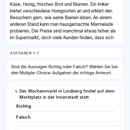
Käse, Honig, frisches Brot und Blumen. Ein Imker
bietet verschiedene Honigsorten an und erklärt den
Besuchern gern, wie seine Bienen leben. An einem
anderen Stand kann man hausgemachte Marmelade
probieren. Die Preise sind manchmal etwas höher als
im Supermarkt, doch viele Kunden finden, dass sich
die bessere Qualität lohnt.
AUFGABEN 1–7
Der Wochenmarkt ist aber nicht nur zum Einkaufen da.
Für viele Menschen ist er ein Treffpunkt. Man trifft
Sind die Aussagen Richtig oder Falsch? Wählen Sie bei
Nachbarn, trinkt einen Kaffee und unterhält sich. „Hier
den Multiple-Choice-Aufgaben die richtige Antwort.
kennt man sich noch“, sagt eine ältere Kundin. Die
Stadt unterstützt den Markt, weil er das Zentrum
belebt und kleine Betriebe stärkt.
Der Wochenmarkt in Lindberg findet auf dem
1
Marktplatz in der Innenstadt statt.
Wer am Samstag keine Zeit hat, kann seit diesem Jahr
Richtig
auch mittwochs einkaufen. Dann ist der Markt
Falsch
allerdings kleiner, und es kommen weniger Händler.
Geöffnet ist er an beiden Tagen bis zwölf Uhr mittags.