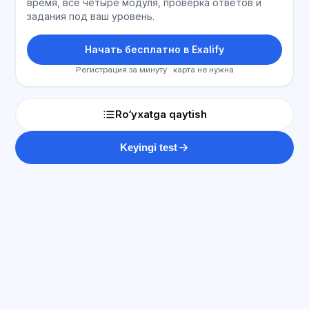
время, все четыре модуля, проверка ответов и
задания под ваш уровень.
Начать бесплатно в Exalify
Регистрация за минуту · карта не нужна
Ro‘yxatga qaytish
Keyingi test