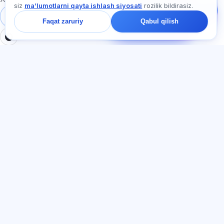
siz
maʼlumotlarni qayta ishlash siyosati
rozilik bildirasiz.
nimadan boshlash
haqida so‘rang —
Tizimga kirish
Ro‘yxatdan o‘tish
Faqat zaruriy
Qabul qilish
chatda bir daqiqa ichida
javob beramiz.
BO'LIMLAR
HUJJATLAR
Uy
Maxfiylik siyosati
Testlar
Foydalanuvchi kelishuvi
Maqolalar
Xizmat qoidalari
Tariflar
Referal dasturi
О нас
Reklamaga rozilik
Kontaktlar
Cookie-fayllar
Qo'shilish
TIL
O‘zbek tili