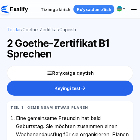
Exalify
Tizimga kirish
Ro‘yxatdan o‘tish
Testlar
›
Goethe-Zertifikat
›
Gapirish
2 Goethe-Zertifikat B1
Sprechen
Ro‘yxatga qaytish
Keyingi test
TEIL 1 · GEMEINSAM ETWAS PLANEN
Eine gemeinsame Freundin hat bald
Geburtstag. Sie möchten zusammen einen
Wochenendausflug für sie organisieren. Planen