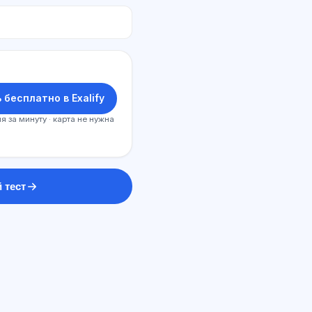
 бесплатно в Exalify
я за минуту · карта не нужна
 тест
ИИ консультант
Здравствуйте! Спросите про
возможности Exalify, подписки,
подготовку к экзаменам или с чего