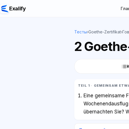
Exalify
Гла
Тесты
›
Goethe-Zertifikat
›
Го
2 Goethe-
TEIL 1 · GEMEINSAM ET
Eine gemeinsame F
Wochenendausflug fü
übernachten Sie? W