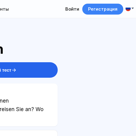
нты
Войти
Регистрация
n
 тест
inen
 reisen Sie an? Wo