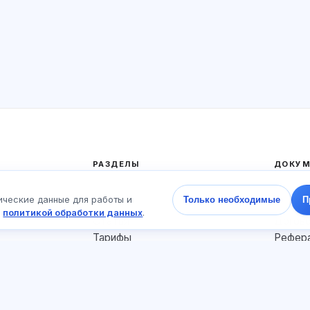
РАЗДЕЛЫ
ДОКУМ
Главная
Полити
ические данные для работы и
Только необходимые
П
Тесты
Пользо
с
политикой обработки данных
.
Статьи
Догов
Тарифы
Рефера
О нас
Соглас
Контакты
Файлы 
Присоединиться