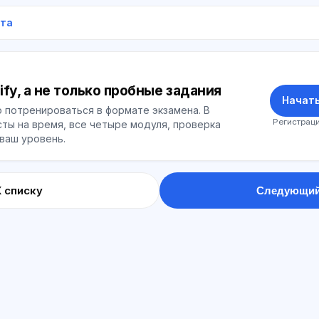
ета
ify, а не только пробные задания
Начать
 потренироваться в формате экзамена. В
Регистраци
ты на время, все четыре модуля, проверка
 ваш уровень.
К списку
Следующий