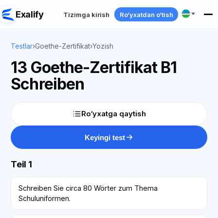
Exalify
Tizimga kirish
Ro‘yxatdan o‘tish
Testlar
›
Goethe-Zertifikat
›
Yozish
13 Goethe-Zertifikat B1
Schreiben
Ro‘yxatga qaytish
Keyingi test
Teil 1
Schreiben Sie circa 80 Wörter zum Thema
Schuluniformen.