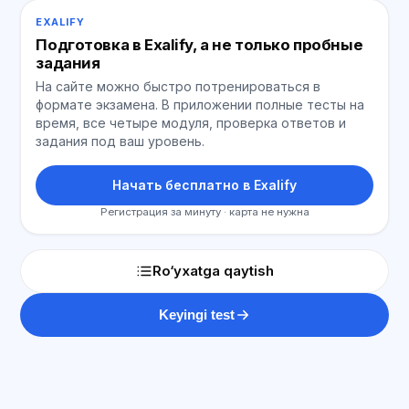
EXALIFY
Подготовка в Exalify, а не только пробные
задания
На сайте можно быстро потренироваться в
формате экзамена. В приложении полные тесты на
время, все четыре модуля, проверка ответов и
задания под ваш уровень.
Начать бесплатно в Exalify
Регистрация за минуту · карта не нужна
Ro‘yxatga qaytish
Keyingi test