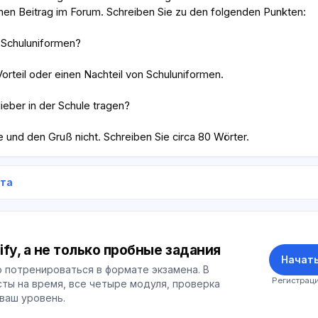
inen Beitrag im Forum. Schreiben Sie zu den folgenden Punkten:
u Schuluniformen?
orteil oder einen Nachteil von Schuluniformen.
ieber in der Schule tragen?
 und den Gruß nicht. Schreiben Sie circa 80 Wörter.
ета
ify, а не только пробные задания
Начать
 потренироваться в формате экзамена. В
Регистраци
ты на время, все четыре модуля, проверка
 ваш уровень.