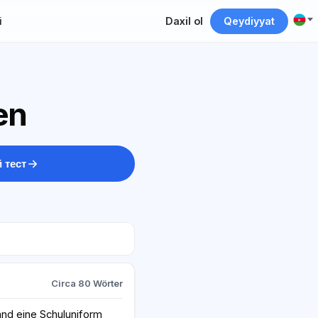
i
Daxil ol
Qeydiyyat
en
 тест
Circa 80 Wörter
and eine Schuluniform