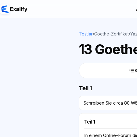
Exalify
Testlər
›
Goethe-Zertifikat
›
Yaz
13 Goethe
Teil 1
Schreiben Sie circa 80 W
Teil 1
In einem Online-Forum dis