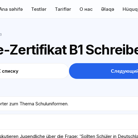
Ana səhifə
Testlər
Tariflər
О нас
Əlaqə
Hüquq
ı
-Zertifikat B1 Schreib
К списку
Следующий
örter zum Thema Schuluniformen.
kutieren Jugendliche über die Frage: 'Sollten Schüler in Deutschl