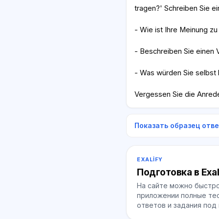
tragen?' Schreiben Sie e
- Wie ist Ihre Meinung z
- Beschreiben Sie einen V
- Was würden Sie selbst l
Vergessen Sie die Anrede
Показать образец отв
EXALIFY
Подготовка в Exal
На сайте можно быстро
приложении полные тес
ответов и задания под