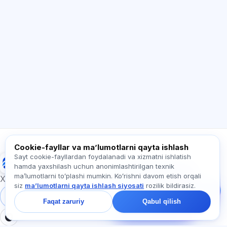
Salom! Exalify imkoniyatlari, obuna, imtihonga
tayyorgarlik yoki qayerdan boshlash haqida
so‘rang.
Qanday yordam berasiz?
Narxni qanday bilaman?
Qaysi imtihonlar bor?
Qayerdan boshlash kerak?
Obunaga nima kiradi?
Exalify haqida so‘rang…
Cookie-fayllar va maʼlumotlarni qayta ishlash
Sayt cookie-fayllardan foydalanadi va xizmatni ishlatish
Exalify
hamda yaxshilash uchun anonimlashtirilgan texnik
Bizga yozing!
maʼlumotlarni toʻplashi mumkin. Koʻrishni davom etish orqali
Tariflar, imtihonlar yoki
Xalqaro til imtihonlariga tayyorgarlik
siz
maʼlumotlarni qayta ishlash siyosati
rozilik bildirasiz.
nimadan boshlash
haqida so‘rang —
Tizimga kirish
Ro‘yxatdan o‘tish
Faqat zaruriy
Qabul qilish
chatda bir daqiqa ichida
javob beramiz.