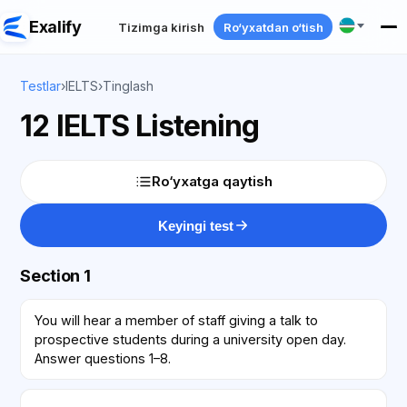
Exalify
Tizimga kirish
Ro‘yxatdan o‘tish
Testlar
›
IELTS
›
Tinglash
12 IELTS Listening
Ro‘yxatga qaytish
Keyingi test
Section 1
You will hear a member of staff giving a talk to
prospective students during a university open day.
Answer questions 1–8.