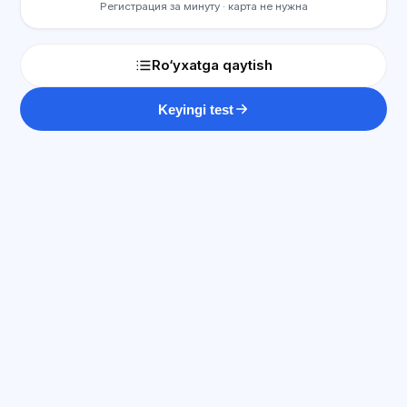
Регистрация за минуту · карта не нужна
Ro‘yxatga qaytish
Keyingi test
SI maslahatchi