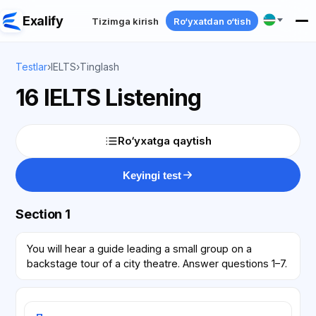
Exalify
Tizimga kirish
Ro‘yxatdan o‘tish
Testlar
›
IELTS
›
Tinglash
16 IELTS Listening
Ro‘yxatga qaytish
Keyingi test
Section 1
You will hear a guide leading a small group on a
backstage tour of a city theatre. Answer questions 1–7.