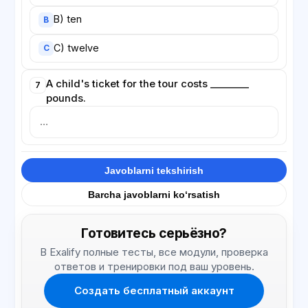
B) ten
B
C) twelve
C
A child's ticket for the tour costs ________
7
pounds.
Javoblarni tekshirish
Barcha javoblarni ko‘rsatish
Готовитесь серьёзно?
В Exalify полные тесты, все модули, проверка
ответов и тренировки под ваш уровень.
Создать бесплатный аккаунт