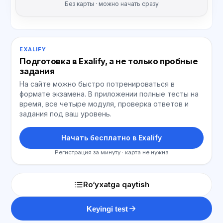
Без карты · можно начать сразу
EXALIFY
Подготовка в Exalify, а не только пробные
задания
На сайте можно быстро потренироваться в
формате экзамена. В приложении полные тесты на
время, все четыре модуля, проверка ответов и
задания под ваш уровень.
Начать бесплатно в Exalify
Регистрация за минуту · карта не нужна
Ro‘yxatga qaytish
Keyingi test