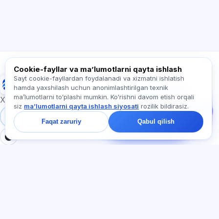
Qanday yordam berasiz?
Narxni qanday bilaman?
Qaysi imtihonlar bor?
Qayerdan boshlash kerak?
Obunaga nima kiradi?
Exalify haqida so‘rang…
Cookie-fayllar va maʼlumotlarni qayta ishlash
Sayt cookie-fayllardan foydalanadi va xizmatni ishlatish
Exalify
hamda yaxshilash uchun anonimlashtirilgan texnik
Bizga yozing!
maʼlumotlarni toʻplashi mumkin. Koʻrishni davom etish orqali
Tariflar, imtihonlar yoki
Xalqaro til imtihonlariga tayyorgarlik
siz
maʼlumotlarni qayta ishlash siyosati
rozilik bildirasiz.
nimadan boshlash
haqida so‘rang —
Tizimga kirish
Ro‘yxatdan o‘tish
Faqat zaruriy
Qabul qilish
chatda bir daqiqa ichida
javob beramiz.
BO'LIMLAR
HUJJATLAR
Uy
Maxfiylik siyosati
Testlar
Foydalanuvchi kelishuvi
Maqolalar
Xizmat qoidalari