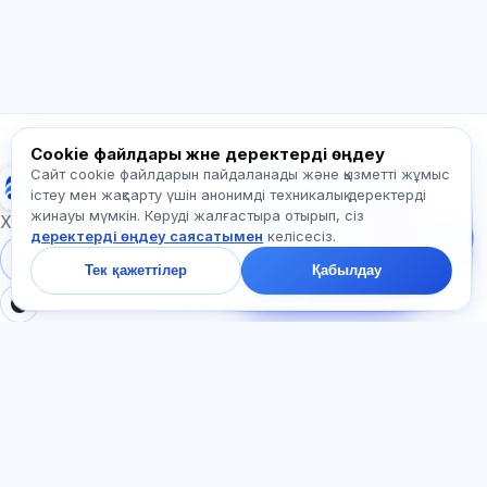
Қалай көмектесесіз?
Бағаны қалай білемін?
Қандай емтихандар бар?
Қайдан бастау керек?
Жазылымға не кіреді?
Exalify туралы сұраңыз…
Cookie файлдары және деректерді өңдеу
Сайт cookie файлдарын пайдаланады және қызметті жұмыс
Exalify
Бізге жазыңыз!
істеу мен жақсарту үшін анонимді техникалық деректерді
Тарифтер,
жинауы мүмкін. Көруді жалғастыра отырып, сіз
емтихандар немесе
Халықаралық тіл емтихандарына дайындық
деректерді өңдеу саясатымен
келісесіз.
неден бастау туралы
сұраңыз — чатта бір
Жүйеге кіру
Тіркеу
Тек қажеттілер
Қабылдау
минут ішінде жауап
береміз.
БӨЛІМДЕР
ҚҰЖАТТАР
Үй
Құпиялылық саясаты
Тесттер
Пайдаланушы келісімі
Мақалалар
Қызмет көрсету ережелері