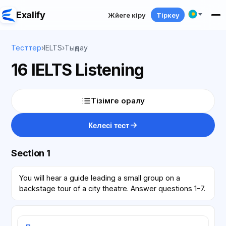
Exalify
Жүйеге кіру
Тіркеу
Тесттер
›
IELTS
›
Тыңдау
16 IELTS Listening
Тізімге оралу
Келесі тест
Section 1
You will hear a guide leading a small group on a
backstage tour of a city theatre. Answer questions 1–7.