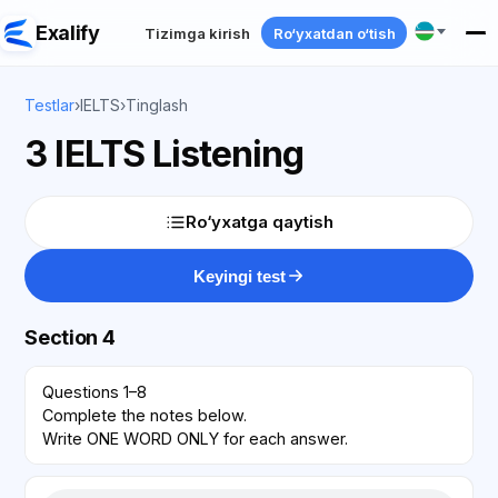
Exalify
Tizimga kirish
Ro‘yxatdan o‘tish
Testlar
›
IELTS
›
Tinglash
3 IELTS Listening
Ro‘yxatga qaytish
Keyingi test
Section 4
Questions 1–8
Complete the notes below.
Write ONE WORD ONLY for each answer.