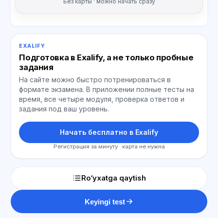
Без карты · можно начать сразу
EXALIFY
Подготовка в Exalify, а не только пробные
задания
На сайте можно быстро потренироваться в
формате экзамена. В приложении полные тесты на
время, все четыре модуля, проверка ответов и
задания под ваш уровень.
Начать бесплатно в Exalify
Регистрация за минуту · карта не нужна
Ro‘yxatga qaytish
Keyingi test