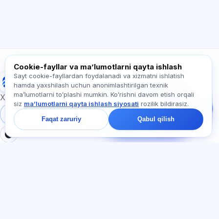
Qanday yordam berasiz?
Narxni qanday bilaman?
Qaysi imtihonlar bor?
Qayerdan boshlash kerak?
Obunaga nima kiradi?
Exalify haqida so‘rang…
Cookie-fayllar va maʼlumotlarni qayta ishlash
Sayt cookie-fayllardan foydalanadi va xizmatni ishlatish
Exalify
hamda yaxshilash uchun anonimlashtirilgan texnik
Bizga yozing!
maʼlumotlarni toʻplashi mumkin. Koʻrishni davom etish orqali
Tariflar, imtihonlar yoki
Xalqaro til imtihonlariga tayyorgarlik
siz
maʼlumotlarni qayta ishlash siyosati
rozilik bildirasiz.
nimadan boshlash
haqida so‘rang —
Tizimga kirish
Ro‘yxatdan o‘tish
Faqat zaruriy
Qabul qilish
chatda bir daqiqa ichida
javob beramiz.
BO'LIMLAR
HUJJATLAR
Uy
Maxfiylik siyosati
Testlar
Foydalanuvchi kelishuvi
Maqolalar
Xizmat qoidalari
Tariflar
Referal dasturi