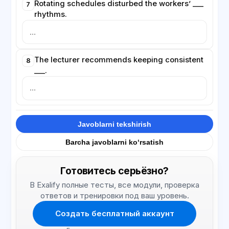
Rotating schedules disturbed the workers’ ___
7
rhythms.
The lecturer recommends keeping consistent
8
___.
Javoblarni tekshirish
Barcha javoblarni ko‘rsatish
Готовитесь серьёзно?
В Exalify полные тесты, все модули, проверка
ответов и тренировки под ваш уровень.
Создать бесплатный аккаунт