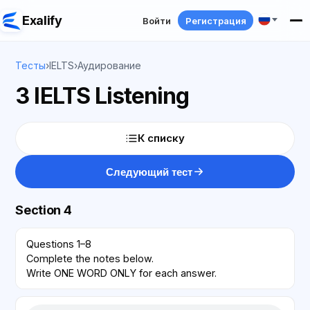
Exalify
Войти
Регистрация
Тесты
›
IELTS
›
Аудирование
3 IELTS Listening
К списку
Следующий тест
Section 4
Questions 1–8
Complete the notes below.
Write ONE WORD ONLY for each answer.