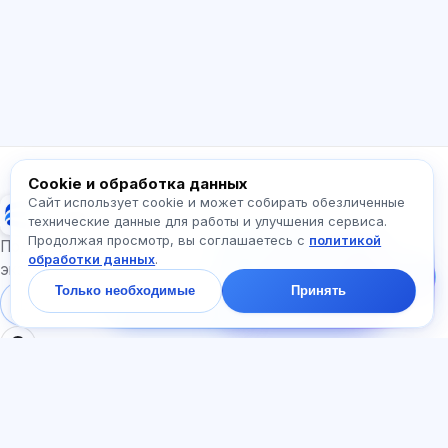
Exalify, подписки, подготовку к экзаменам
или с чего начать.
Как работает приложение?
Как узнать стоимость?
Какие экзамены есть?
С чего начать?
Что входит в тариф?
Спросите про Exalify…
Cookie и обработка данных
Сайт использует cookie и может собирать обезличенные
Exalify
технические данные для работы и улучшения сервиса.
Продолжая просмотр, вы соглашаетесь с
политикой
Напишите нам!
Подготовка к международным языковым
обработки данных
.
Спросите про тарифы,
экзаменам
экзамены и с чего
Только необходимые
Принять
начать — ответим в
Войти
Регистрация
чате за минуту.
РАЗДЕЛЫ
ДОКУМЕНТЫ
Главная
Политика