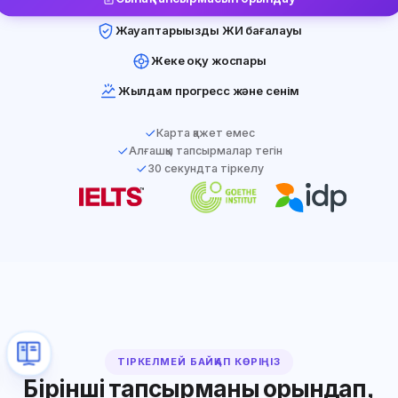
Жауаптарыңызды ЖИ бағалауы
Жеке оқу жоспары
Жылдам прогресс және сенім
Карта қажет емес
Алғашқы тапсырмалар тегін
30 секундта тіркелу
IDP
IELTS
Goethe-Zertifikat
ТІРКЕЛМЕЙ БАЙҚАП КӨРІҢІЗ
Бірінші тапсырманы орындап,