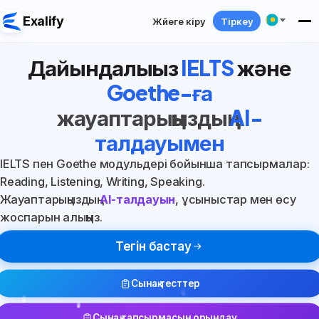
Exalify
Жүйеге кіру
Тіркеу
Дайындалыңыз
IELTS
және
Goethe-ға
жауаптарыңыздың
AI-
талдауымен
IELTS пен Goethe модульдері бойынша тапсырмалар:
Reading, Listening, Writing, Speaking.
Жауаптарыңыздың
AI-талдауын
, ұсыныстар мен өсу
жоспарын алыңыз.
Тегін бастау
Сынақ тесттер
Сынақ тапсырмасын орындау