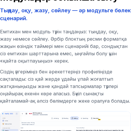
Тыңдау, оқу, жазу, сөйлеу — әр модульге бөлек
сценарий.
Емтихан мен модуль түрін таңдаңыз: тыңдау, оқу,
жазу немесе сөйлеу. Әрбір блоктың ресми форматқа
жақын өзіндік таймері мен сценарийі бар, сондықтан
сіз емтихан шарттарына емес, ыңғайлы болу үшін
«қайта оқытпауыңыз» керек.
Сіздің үлгеріміңіз бен әрекеттеріңіз профиліңізде
сақталады: сіз қай жерде ұдайы ұпай жоғалтып
жатқаныңызды және қандай тапсырмалар түрлері
оңайырақ екенін көре аласыз. Бүкіл сынақты
қайталамай-ақ әлсіз бөлімдерге жеке оралуға болады.