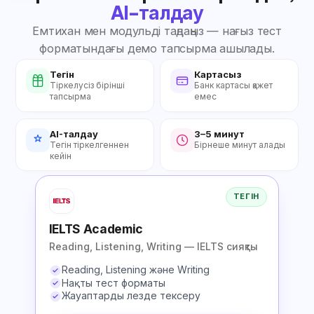
AI-талдау
Емтихан мен модульді таңдаңыз — нағыз тест
форматындағы демо тапсырма ашылады.
Тегін
Картасыз
Тіркелусіз бірінші
Банк картасы қажет
тапсырма
емес
AI-талдау
3–5 минут
Тегін тіркелгеннен
Бірнеше минут алады
кейін
ТЕГІН
IELTS Academic
Reading, Listening, Writing — IELTS сияқты
Reading, Listening және Writing
Нақты тест форматы
Жауаптарды лезде тексеру