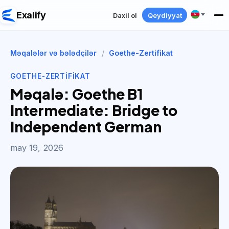
Exalify
Daxil ol
Qeydiyyat
Məqalələr və bələdçilər
/
Goethe-Zertifikat
GOETHE-ZERTIFIKAT
Məqalə: Goethe B1
Intermediate: Bridge to
Independent German
may 19, 2026