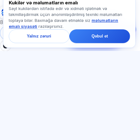
Kukilər və məlumatların emalı
Sayt kukilərdən istifadə edir və xidməti işlətmək və
Exalify
təkmilləşdirmək üçün anonimləşdirilmiş texniki məlumatları
Bizə yazın!
toplaya bilər. Baxmağa davam etməklə siz
məlumatların
Tariflər, imtahanlar və
Beynəlxalq dil imtahanlarına hazırlıq
emalı siyasəti
razılaşırsınız.
ya haradan başlamaq
barədə soruşun — çatda
Daxil ol
Qeydiyyat
Yalnız zəruri
Qəbul et
bir dəqiqə ərzində
cavab veririk.
BÖLMƏLƏR
HÜQUQI
Ana səhifə
Məxfilik siyasəti
Testlər
İstifadəçi müqaviləsi
Məqalələr
Xidmət qaydaları
Tariflər
Referal proqramı
О нас
Reklam razılığı
Əlaqə
Kuki siyasəti
Qoşul
DIL