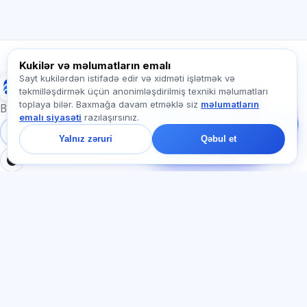
Abunəyə nə daxildir?
Exalify haqqında soruşun…
Kukilər və məlumatların emalı
Sayt kukilərdən istifadə edir və xidməti işlətmək və
Exalify
təkmilləşdirmək üçün anonimləşdirilmiş texniki məlumatları
Bizə yazın!
toplaya bilər. Baxmağa davam etməklə siz
məlumatların
Tariflər, imtahanlar və
Beynəlxalq dil imtahanlarına hazırlıq
emalı siyasəti
razılaşırsınız.
ya haradan başlamaq
barədə soruşun — çatda
Daxil ol
Qeydiyyat
Yalnız zəruri
Qəbul et
bir dəqiqə ərzində
cavab veririk.
BÖLMƏLƏR
HÜQUQI
Ana səhifə
Məxfilik siyasəti
Testlər
İstifadəçi müqaviləsi
Məqalələr
Xidmət qaydaları
Tariflər
Referal proqramı
О нас
Reklam razılığı