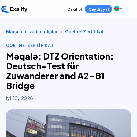
Exalify
Daxil ol
Qeydiyyat
Məqalələr və bələdçilər
/
Goethe-Zertifikat
GOETHE-ZERTIFIKAT
Məqalə: DTZ Orientation:
Deutsch-Test für
Zuwanderer and A2–B1
Bridge
iyl 19, 2026