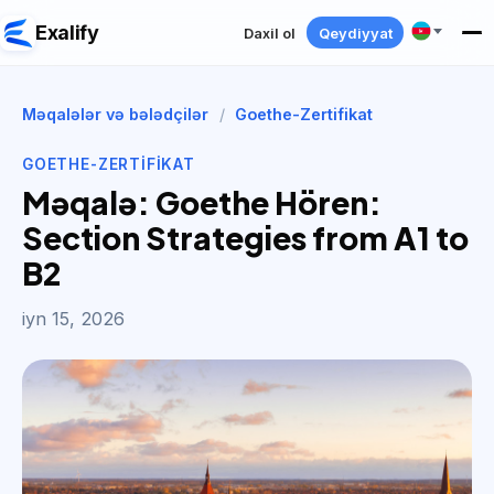
Exalify
Daxil ol
Qeydiyyat
Məqalələr və bələdçilər
/
Goethe-Zertifikat
GOETHE-ZERTIFIKAT
Məqalə: Goethe Hören:
Section Strategies from A1 to
B2
iyn 15, 2026