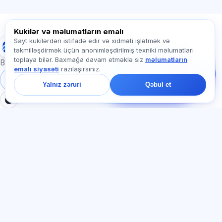
Exalify haqqında soruşun…
Kukilər və məlumatların emalı
Sayt kukilərdən istifadə edir və xidməti işlətmək və
Exalify
təkmilləşdirmək üçün anonimləşdirilmiş texniki məlumatları
Bizə yazın!
toplaya bilər. Baxmağa davam etməklə siz
məlumatların
Tariflər, imtahanlar və
Beynəlxalq dil imtahanlarına hazırlıq
emalı siyasəti
razılaşırsınız.
ya haradan başlamaq
barədə soruşun — çatda
Daxil ol
Qeydiyyat
Yalnız zəruri
Qəbul et
bir dəqiqə ərzində
cavab veririk.
BÖLMƏLƏR
HÜQUQI
Ana səhifə
Məxfilik siyasəti
Testlər
İstifadəçi müqaviləsi
Məqalələr
Xidmət qaydaları
Tariflər
Referal proqramı
О нас
Reklam razılığı
Əlaqə
Kuki siyasəti
Qoşul