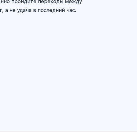
ленно пройдите переходы между
 а не удача в последний час.
Sİ məsləhətçi
Salam! Exalify imkanları, abunəlik,
imtahana hazırlıq və ya haradan
başlamaq barədə soruşun.
Necə kömək edirsiz?
Qiyməti necə öyrənim?
Hansı imtahanlar var?
Haradan başlamalıyam?
Abunəyə nə daxildir?
Exalify haqqında soruşun…