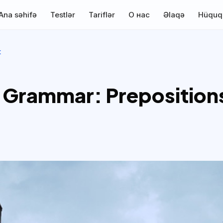
Ana səhifə
Testlər
Tariflər
О нас
Əlaqə
Hüquq
t
 Grammar: Prepositions