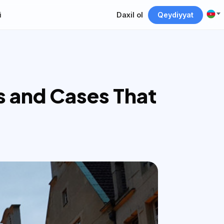
i
Daxil ol
Qeydiyyat
 and Cases That