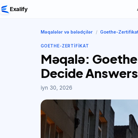
Exalify
Məqalələr və bələdçilər
/
Goethe-Zertifika
GOETHE-ZERTIFIKAT
Məqalə: Goethe
Decide Answers
iyn 30, 2026