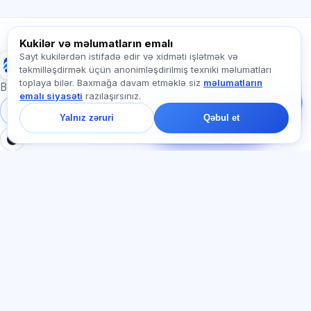
Exalify haqqında soruşun…
Kukilər və məlumatların emalı
Sayt kukilərdən istifadə edir və xidməti işlətmək və
Exalify
təkmilləşdirmək üçün anonimləşdirilmiş texniki məlumatları
Bizə yazın!
toplaya bilər. Baxmağa davam etməklə siz
məlumatların
Tariflər, imtahanlar və
Beynəlxalq dil imtahanlarına hazırlıq
emalı siyasəti
razılaşırsınız.
ya haradan başlamaq
barədə soruşun — çatda
Daxil ol
Qeydiyyat
Yalnız zəruri
Qəbul et
bir dəqiqə ərzində
cavab veririk.
BÖLMƏLƏR
HÜQUQI
Ana səhifə
Məxfilik siyasəti
Testlər
İstifadəçi müqaviləsi
Məqalələr
Xidmət qaydaları
Tariflər
Referal proqramı
О нас
Reklam razılığı
Əlaqə
Kuki siyasəti
Qoşul