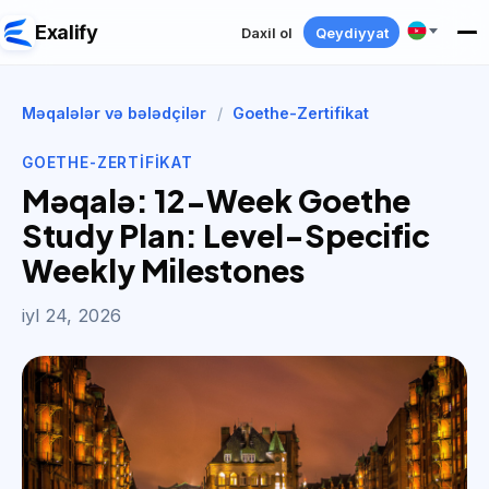
Exalify
Daxil ol
Qeydiyyat
Məqalələr və bələdçilər
/
Goethe-Zertifikat
GOETHE-ZERTIFIKAT
Məqalə: 12-Week Goethe
Study Plan: Level-Specific
Weekly Milestones
iyl 24, 2026