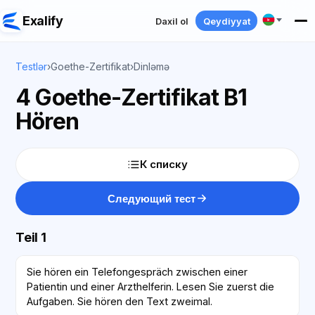
Exalify
Daxil ol
Qeydiyyat
Testlər
›
Goethe-Zertifikat
›
Dinləmə
4 Goethe-Zertifikat B1
Hören
К списку
Следующий тест
Teil 1
Sie hören ein Telefongespräch zwischen einer
Patientin und einer Arzthelferin. Lesen Sie zuerst die
Aufgaben. Sie hören den Text zweimal.