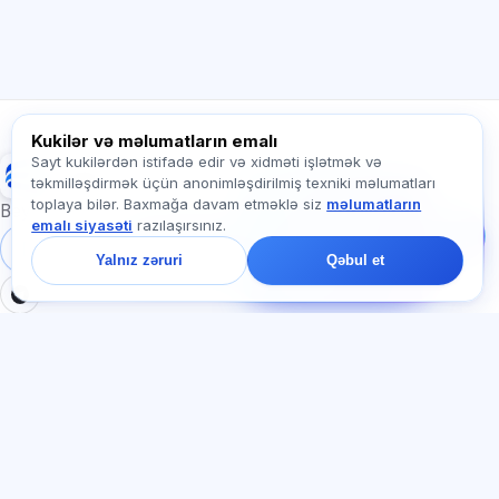
Necə kömək edirsiz?
Qiyməti necə öyrənim?
Hansı imtahanlar var?
Haradan başlamalıyam?
Abunəyə nə daxildir?
Exalify haqqında soruşun…
Kukilər və məlumatların emalı
Sayt kukilərdən istifadə edir və xidməti işlətmək və
Exalify
təkmilləşdirmək üçün anonimləşdirilmiş texniki məlumatları
Bizə yazın!
toplaya bilər. Baxmağa davam etməklə siz
məlumatların
Tariflər, imtahanlar və
Beynəlxalq dil imtahanlarına hazırlıq
emalı siyasəti
razılaşırsınız.
ya haradan başlamaq
barədə soruşun — çatda
Daxil ol
Qeydiyyat
Yalnız zəruri
Qəbul et
bir dəqiqə ərzində
cavab veririk.
BÖLMƏLƏR
HÜQUQI
Ana səhifə
Məxfilik siyasəti
Testlər
İstifadəçi müqaviləsi
Məqalələr
Xidmət qaydaları
Tariflər
Referal proqramı