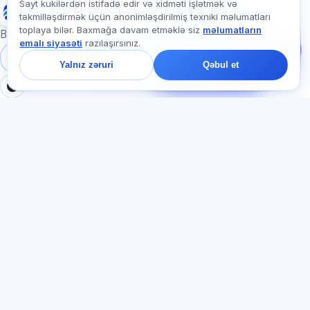
Sayt kukilərdən istifadə edir və xidməti işlətmək və
Exalify
təkmilləşdirmək üçün anonimləşdirilmiş texniki məlumatları
Bizə yazın!
toplaya bilər. Baxmağa davam etməklə siz
məlumatların
Tariflər, imtahanlar və
Beynəlxalq dil imtahanlarına hazırlıq
emalı siyasəti
razılaşırsınız.
ya haradan başlamaq
barədə soruşun — çatda
Daxil ol
Qeydiyyat
Yalnız zəruri
Qəbul et
bir dəqiqə ərzində
cavab veririk.
BÖLMƏLƏR
HÜQUQI
Ana səhifə
Məxfilik siyasəti
Testlər
İstifadəçi müqaviləsi
Məqalələr
Xidmət qaydaları
Tariflər
Referal proqramı
О нас
Reklam razılığı
Əlaqə
Kuki siyasəti
Qoşul
DIL