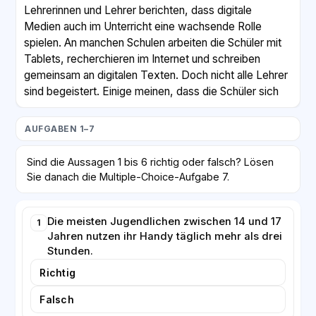
Lehrerinnen und Lehrer berichten, dass digitale
Medien auch im Unterricht eine wachsende Rolle
spielen. An manchen Schulen arbeiten die Schüler mit
Tablets, recherchieren im Internet und schreiben
gemeinsam an digitalen Texten. Doch nicht alle Lehrer
sind begeistert. Einige meinen, dass die Schüler sich
leichter ablenken lassen und weniger konzentriert
sind, wenn sie ständig auf einen Bildschirm schauen.
AUFGABEN 1–7
Fachleute raten dazu, feste Regeln zu vereinbaren.
Sind die Aussagen 1 bis 6 richtig oder falsch? Lösen
So kann eine Familie zum Beispiel beschließen, dass
Sie danach die Multiple-Choice-Aufgabe 7.
beim gemeinsamen Essen kein Handy auf dem Tisch
liegt. Auch eine handyfreie Stunde vor dem
Schlafengehen kann helfen, besser zu schlafen.
Die meisten Jugendlichen zwischen 14 und 17
1
Jahren nutzen ihr Handy täglich mehr als drei
Wichtig sei jedoch nicht nur das Verbot, sondern auch
Stunden.
das Gespräch: Jugendliche sollten lernen, selbst zu
entscheiden, wann und wofür sie digitale Medien
Richtig
sinnvoll nutzen. Denn ganz ohne Smartphone wird das
Falsch
Leben der jungen Generation in Zukunft kaum noch