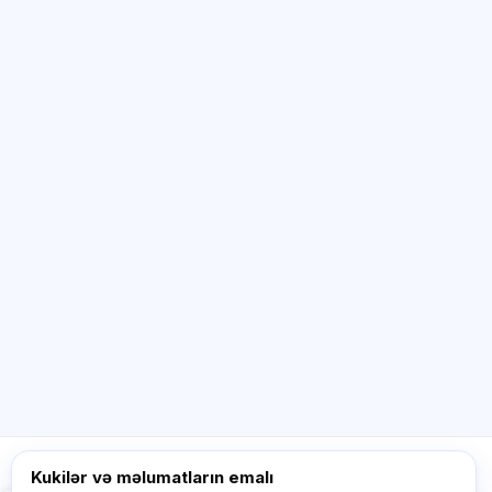
Sİ məsləhətçi
Salam! Exalify imkanları, abunəlik, imtahana
hazırlıq və ya haradan başlamaq barədə
soruşun.
Necə kömək edirsiz?
Qiyməti necə öyrənim?
Hansı imtahanlar var?
Haradan başlamalıyam?
Abunəyə nə daxildir?
Exalify haqqında soruşun…
Kukilər və məlumatların emalı