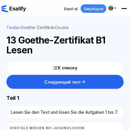
Exalify
Daxil ol
Qeydiyyat
Testlər
›
Goethe-Zertifikat
›
Oxuma
13 Goethe-Zertifikat B1
Lesen
К списку
Следующий тест
Teil 1
Lesen Sie den Text und lösen Sie die Aufgaben 1 bis 7.
DIGITALE MEDIEN BEI JUGENDLICHEN