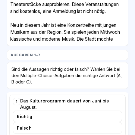
Theaterstücke ausprobieren. Diese Veranstaltungen
sind kostenlos, eine Anmeldung ist nicht nötig.
Neu in diesem Jahr ist eine Konzertreihe mit jungen
Musikern aus der Region. Sie spielen jeden Mittwoch
klassische und moderne Musik. Die Stadt möchte
damit talentierte Nachwuchskünstler fördern. Wer
selbst auftreten will, kann sich bis zum 15. Mai im
AUFGABEN 1–7
Kulturbüro melden.
Sind die Aussagen richtig oder falsch? Wählen Sie bei
Bei schlechtem Wetter fallen die Veranstaltungen im
den Multiple-Choice-Aufgaben die richtige Antwort (A,
Freien nicht einfach aus. Konzerte und Lesungen
B oder C).
werden dann in die Stadtbibliothek verlegt. Nur das
Open-Air-Kino kann bei starkem Regen nicht
Das Kulturprogramm dauert von Juni bis
stattfinden; in diesem Fall wird der Film auf den
1
August.
folgenden Freitag verschoben.
Richtig
Das vollständige Programm findet man auf der
Falsch
Internetseite der Stadt sowie in einer gedruckten