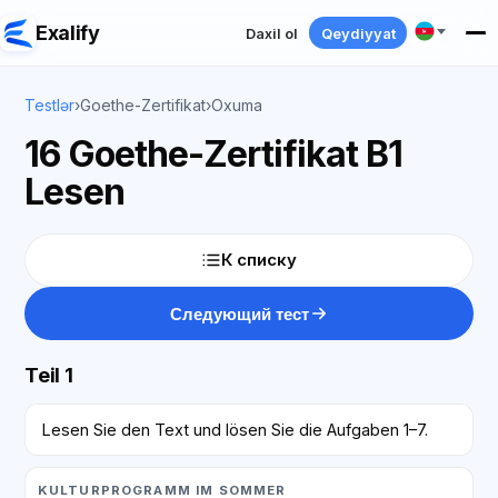
Exalify
Daxil ol
Qeydiyyat
Testlər
›
Goethe-Zertifikat
›
Oxuma
16 Goethe-Zertifikat B1
Lesen
К списку
Следующий тест
Teil 1
Lesen Sie den Text und lösen Sie die Aufgaben 1–7.
KULTURPROGRAMM IM SOMMER