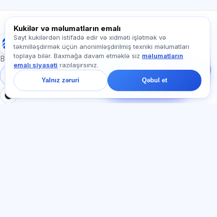
Exalify haqqında soruşun…
Kukilər və məlumatların emalı
Sayt kukilərdən istifadə edir və xidməti işlətmək və
Exalify
təkmilləşdirmək üçün anonimləşdirilmiş texniki məlumatları
Bizə yazın!
toplaya bilər. Baxmağa davam etməklə siz
məlumatların
Tariflər, imtahanlar və
Beynəlxalq dil imtahanlarına hazırlıq
emalı siyasəti
razılaşırsınız.
ya haradan başlamaq
barədə soruşun — çatda
Daxil ol
Qeydiyyat
Yalnız zəruri
Qəbul et
bir dəqiqə ərzində
cavab veririk.
BÖLMƏLƏR
HÜQUQI
Ana səhifə
Məxfilik siyasəti
Testlər
İstifadəçi müqaviləsi
Məqalələr
Xidmət qaydaları
Tariflər
Referal proqramı
О нас
Reklam razılığı
Əlaqə
Kuki siyasəti
Qoşul