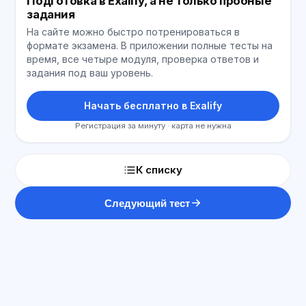
Подготовка в Exalify, а не только пробные
задания
На сайте можно быстро потренироваться в
формате экзамена. В приложении полные тесты на
время, все четыре модуля, проверка ответов и
задания под ваш уровень.
Начать бесплатно в Exalify
Регистрация за минуту · карта не нужна
К списку
Следующий тест