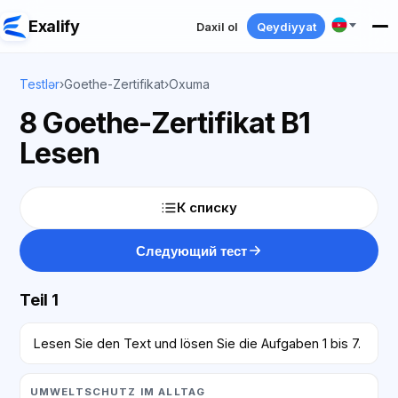
Exalify
Daxil ol
Qeydiyyat
Testlər
›
Goethe-Zertifikat
›
Oxuma
8 Goethe-Zertifikat B1
Lesen
К списку
Следующий тест
Teil 1
Lesen Sie den Text und lösen Sie die Aufgaben 1 bis 7.
UMWELTSCHUTZ IM ALLTAG