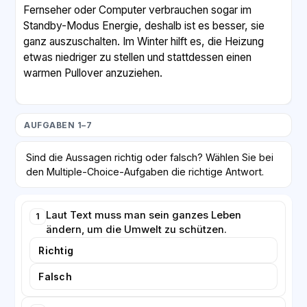
Fernseher oder Computer verbrauchen sogar im
Standby-Modus Energie, deshalb ist es besser, sie
ganz auszuschalten. Im Winter hilft es, die Heizung
etwas niedriger zu stellen und stattdessen einen
warmen Pullover anzuziehen.
Beim Thema Verkehr können viele Menschen
umdenken. Für kurze Strecken ist das Fahrrad eine
AUFGABEN 1–7
gute Alternative zum Auto. Es ist gut für die Umwelt
und für die Gesundheit. Wer weitere Wege hat, kann
Sind die Aussagen richtig oder falsch? Wählen Sie bei
öffentliche Verkehrsmittel nutzen oder
den Multiple-Choice-Aufgaben die richtige Antwort.
Fahrgemeinschaften bilden.
Natürlich kann eine einzelne Person die Welt nicht
Laut Text muss man sein ganzes Leben
1
ändern, um die Umwelt zu schützen.
alleine retten. Aber wenn viele Menschen mitmachen,
entsteht ein großer Unterschied. Umweltschutz
Richtig
beginnt also nicht bei großen politischen
Falsch
Entscheidungen, sondern oft bei ganz normalen
Gewohnheiten zu Hause.