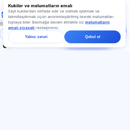
Exalify haqqında soruşun…
Kukilər və məlumatların emalı
Sayt kukilərdən istifadə edir və xidməti işlətmək və
Exalify
təkmilləşdirmək üçün anonimləşdirilmiş texniki məlumatları
Bizə yazın!
toplaya bilər. Baxmağa davam etməklə siz
məlumatların
Tariflər, imtahanlar və
Beynəlxalq dil imtahanlarına hazırlıq
emalı siyasəti
razılaşırsınız.
ya haradan başlamaq
barədə soruşun — çatda
Daxil ol
Qeydiyyat
Yalnız zəruri
Qəbul et
bir dəqiqə ərzində
cavab veririk.
BÖLMƏLƏR
HÜQUQI
Ana səhifə
Məxfilik siyasəti
Testlər
İstifadəçi müqaviləsi
Məqalələr
Xidmət qaydaları
Tariflər
Referal proqramı
О нас
Reklam razılığı
Əlaqə
Kuki siyasəti
Qoşul