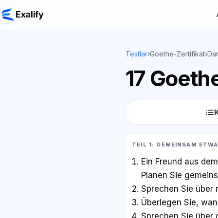
Exalify
Testlər
›
Goethe-Zertifikat
›
Dan
17 Goethe
TEIL 1: GEMEINSAM ETW
Ein Freund aus dem
Planen Sie gemeins
Sprechen Sie über m
Überlegen Sie, wan
Sprechen Sie über d