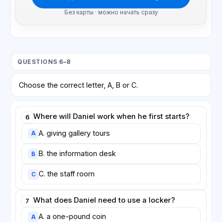
Без карты · можно начать сразу
QUESTIONS 6–8
Choose the correct letter, A, B or C.
Where will Daniel work when he first starts?
6
A. giving gallery tours
A
B. the information desk
B
C. the staff room
C
What does Daniel need to use a locker?
7
A. a one-pound coin
A