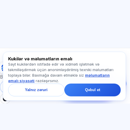
hazırlıq və ya haradan başlamaq barədə
soruşun.
Necə kömək edirsiz?
Qiyməti necə öyrənim?
Hansı imtahanlar var?
Haradan başlamalıyam?
Abunəyə nə daxildir?
Exalify haqqında soruşun…
Kukilər və məlumatların emalı
Sayt kukilərdən istifadə edir və xidməti işlətmək və
Exalify
təkmilləşdirmək üçün anonimləşdirilmiş texniki məlumatları
Bizə yazın!
toplaya bilər. Baxmağa davam etməklə siz
məlumatların
Tariflər, imtahanlar və
Beynəlxalq dil imtahanlarına hazırlıq
emalı siyasəti
razılaşırsınız.
ya haradan başlamaq
barədə soruşun — çatda
Daxil ol
Qeydiyyat
Yalnız zəruri
Qəbul et
bir dəqiqə ərzində
cavab veririk.
BÖLMƏLƏR
HÜQUQI
Ana səhifə
Məxfilik siyasəti