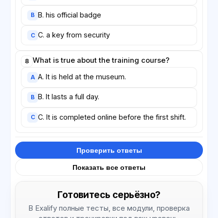
B. his official badge
B
C. a key from security
C
What is true about the training course?
8
A. It is held at the museum.
A
B. It lasts a full day.
B
C. It is completed online before the first shift.
C
Проверить ответы
Показать все ответы
Готовитесь серьёзно?
В Exalify полные тесты, все модули, проверка