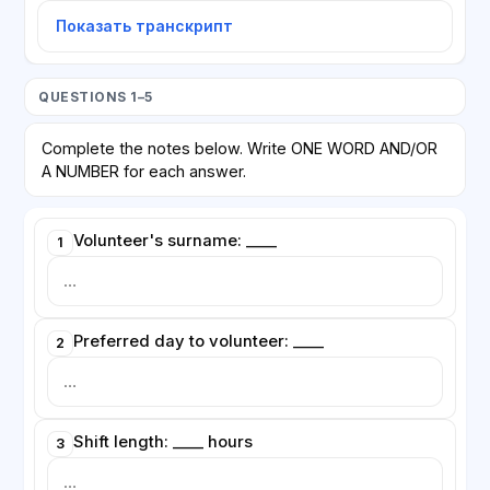
Показать транскрипт
QUESTIONS 1–5
Complete the notes below. Write ONE WORD AND/OR
A NUMBER for each answer.
Volunteer's surname: ____
1
Preferred day to volunteer: ____
2
Shift length: ____ hours
3