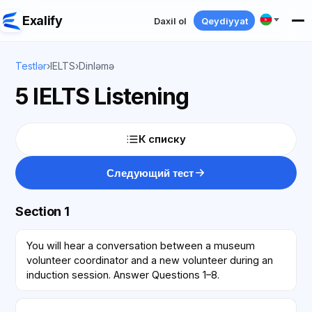
Exalify
Daxil ol
Qeydiyyat
Testlər
›
IELTS
›
Dinləmə
5 IELTS Listening
К списку
Следующий тест
Section 1
You will hear a conversation between a museum
volunteer coordinator and a new volunteer during an
induction session. Answer Questions 1–8.