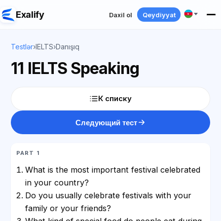
Exalify
Daxil ol
Qeydiyyat
Testlər
›
IELTS
›
Danışıq
11 IELTS Speaking
К списку
Следующий тест
PART 1
What is the most important festival celebrated
in your country?
Do you usually celebrate festivals with your
family or your friends?
What kind of special food do people eat during