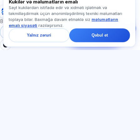
Kukilər və məlumatların emalı
Sayt kukilərdən istifadə edir və xidməti işlətmək və
Exalify
təkmilləşdirmək üçün anonimləşdirilmiş texniki məlumatları
Bizə yazın!
toplaya bilər. Baxmağa davam etməklə siz
məlumatların
Tariflər, imtahanlar və
Beynəlxalq dil imtahanlarına hazırlıq
emalı siyasəti
razılaşırsınız.
ya haradan başlamaq
barədə soruşun — çatda
Daxil ol
Qeydiyyat
Yalnız zəruri
Qəbul et
bir dəqiqə ərzində
cavab veririk.
BÖLMƏLƏR
HÜQUQI
Ana səhifə
Məxfilik siyasəti
Testlər
İstifadəçi müqaviləsi
Məqalələr
Xidmət qaydaları
Tariflər
Referal proqramı
О нас
Reklam razılığı
Əlaqə
Kuki siyasəti
Qoşul
DIL