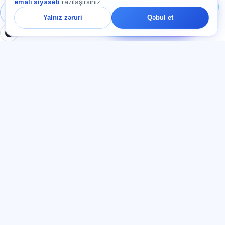
emalı siyasəti
razılaşırsınız.
ya haradan başlamaq
barədə soruşun — çatda
Daxil ol
Qeydiyyat
Yalnız zəruri
Qəbul et
bir dəqiqə ərzində
cavab veririk.
BÖLMƏLƏR
HÜQUQI
Ana səhifə
Məxfilik siyasəti
Testlər
İstifadəçi müqaviləsi
Məqalələr
Xidmət qaydaları
Tariflər
Referal proqramı
О нас
Reklam razılığı
Əlaqə
Kuki siyasəti
Qoşul
DIL
Azərbaycan dili