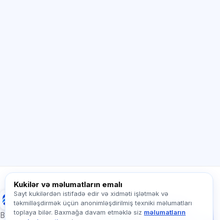
Sİ məsləhətçi
Salam! Exalify imkanları, abunəlik, imtahana
hazırlıq və ya haradan başlamaq barədə
soruşun.
Necə kömək edirsiz?
Qiyməti necə öyrənim?
Hansı imtahanlar var?
Haradan başlamalıyam?
Abunəyə nə daxildir?
Exalify haqqında soruşun…
Kukilər və məlumatların emalı
Sayt kukilərdən istifadə edir və xidməti işlətmək və
Exalify
təkmilləşdirmək üçün anonimləşdirilmiş texniki məlumatları
Bizə yazın!
toplaya bilər. Baxmağa davam etməklə siz
məlumatların
Tariflər, imtahanlar və
Beynəlxalq dil imtahanlarına hazırlıq