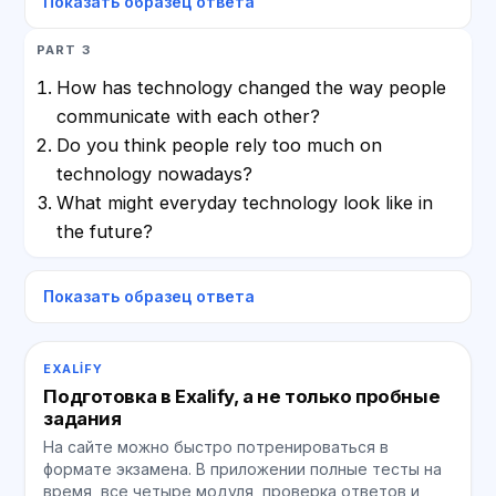
Показать образец ответа
PART 3
How has technology changed the way people
communicate with each other?
Do you think people rely too much on
technology nowadays?
What might everyday technology look like in
the future?
Показать образец ответа
EXALIFY
Подготовка в Exalify, а не только пробные
задания
На сайте можно быстро потренироваться в
формате экзамена. В приложении полные тесты на
время, все четыре модуля, проверка ответов и