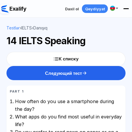
Exalify
Daxil ol
Qeydiyyat
Testlər
›
IELTS
›
Danışıq
14 IELTS Speaking
К списку
Следующий тест
PART 1
How often do you use a smartphone during
the day?
What apps do you find most useful in everyday
life?
Do you prefer to read news on paper or on a