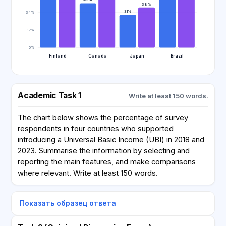
42%
38%
31%
34%
17%
0%
Finland
Canada
Japan
Brazil
Academic Task 1
Write at least 150 words.
The chart below shows the percentage of survey
respondents in four countries who supported
introducing a Universal Basic Income (UBI) in 2018 and
2023. Summarise the information by selecting and
reporting the main features, and make comparisons
where relevant. Write at least 150 words.
Показать образец ответа