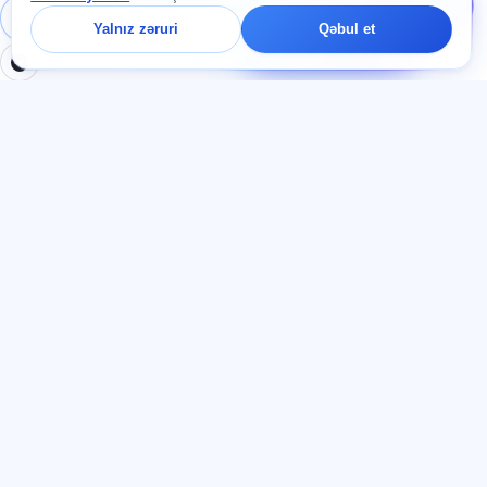
barədə soruşun — çatda
Daxil ol
Qeydiyyat
Yalnız zəruri
Qəbul et
bir dəqiqə ərzində
cavab veririk.
BÖLMƏLƏR
HÜQUQI
Ana səhifə
Məxfilik siyasəti
Testlər
İstifadəçi müqaviləsi
Məqalələr
Xidmət qaydaları
Tariflər
Referal proqramı
О нас
Reklam razılığı
Əlaqə
Kuki siyasəti
Qoşul
DIL
Azərbaycan dili