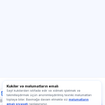
Sİ məsləhətçi
Salam! Exalify imkanları, abunəlik, imtahana
hazırlıq və ya haradan başlamaq barədə
soruşun.
Necə kömək edirsiz?
Qiyməti necə öyrənim?
Hansı imtahanlar var?
Haradan başlamalıyam?
Abunəyə nə daxildir?
Exalify haqqında soruşun…
Kukilər və məlumatların emalı
Sayt kukilərdən istifadə edir və xidməti işlətmək və
Exalify
təkmilləşdirmək üçün anonimləşdirilmiş texniki məlumatları
Bizə yazın!
toplaya bilər. Baxmağa davam etməklə siz
məlumatların
Tariflər, imtahanlar və
Beynəlxalq dil imtahanlarına hazırlıq
emalı siyasəti
razılaşırsınız.
ya haradan başlamaq