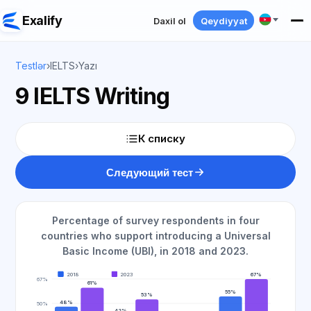
Exalify
Daxil ol
Qeydiyyat
Testlər
›
IELTS
›
Yazı
9 IELTS Writing
К списку
Следующий тест
Percentage of survey respondents in four
countries who support introducing a Universal
Basic Income (UBI), in 2018 and 2023.
2018
2023
67%
67%
61%
55%
53%
48%
50%