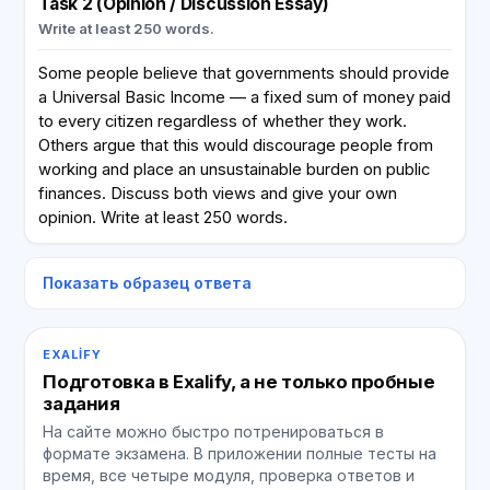
Task 2 (Opinion / Discussion Essay)
Write at least 250 words.
Some people believe that governments should provide
a Universal Basic Income — a fixed sum of money paid
to every citizen regardless of whether they work.
Others argue that this would discourage people from
working and place an unsustainable burden on public
finances. Discuss both views and give your own
opinion. Write at least 250 words.
Показать образец ответа
EXALIFY
Подготовка в Exalify, а не только пробные
задания
На сайте можно быстро потренироваться в
формате экзамена. В приложении полные тесты на
время, все четыре модуля, проверка ответов и