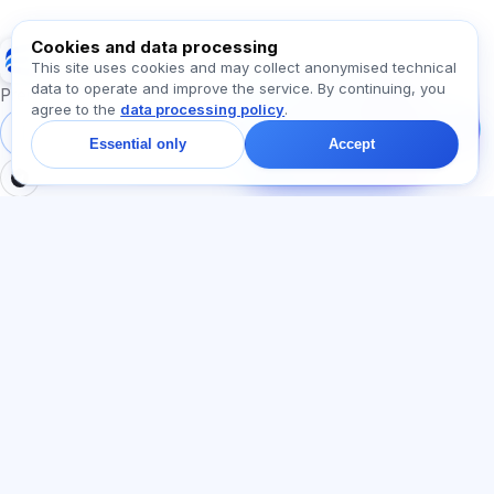
Ask about Exalify…
Cookies and data processing
Exalify
This site uses cookies and may collect anonymised technical
data to operate and improve the service. By continuing, you
Message us!
Preparation for international language exams
agree to the
data processing policy
.
Ask about plans,
exams, or where to
Sign in
Register
Essential only
Accept
start — we reply in chat
within a minute.
SECTIONS
LEGAL
Home
Privacy policy
Tests
User agreement
Articles
Offer agreement
Pricing
Referral programme
About us
Advertising consent
Contact
Cookie policy
Join