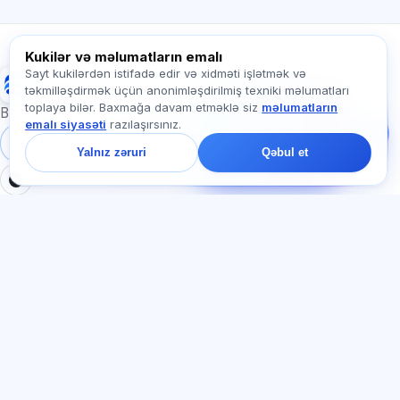
Exalify haqqında soruşun…
Kukilər və məlumatların emalı
Sayt kukilərdən istifadə edir və xidməti işlətmək və
Exalify
təkmilləşdirmək üçün anonimləşdirilmiş texniki məlumatları
Bizə yazın!
toplaya bilər. Baxmağa davam etməklə siz
məlumatların
Tariflər, imtahanlar və
Beynəlxalq dil imtahanlarına hazırlıq
emalı siyasəti
razılaşırsınız.
ya haradan başlamaq
barədə soruşun — çatda
Daxil ol
Qeydiyyat
Yalnız zəruri
Qəbul et
bir dəqiqə ərzində
cavab veririk.
BÖLMƏLƏR
HÜQUQI
Ana səhifə
Məxfilik siyasəti
Testlər
İstifadəçi müqaviləsi
Məqalələr
Xidmət qaydaları
Tariflər
Referal proqramı
О нас
Reklam razılığı
Əlaqə
Kuki siyasəti
Qoşul