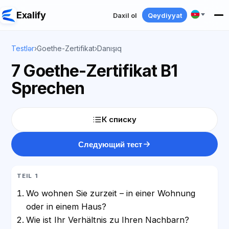
Exalify
Daxil ol
Qeydiyyat
Testlər
›
Goethe-Zertifikat
›
Danışıq
7 Goethe-Zertifikat B1
Sprechen
К списку
Следующий тест
TEIL 1
Wo wohnen Sie zurzeit – in einer Wohnung
oder in einem Haus?
Wie ist Ihr Verhältnis zu Ihren Nachbarn?