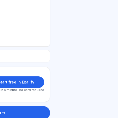
tart free in Exalify
 in a minute · no card required
t