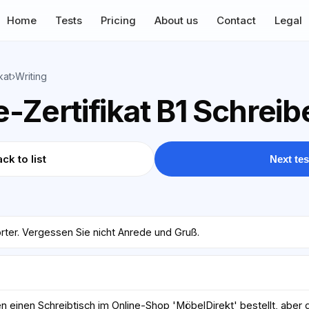
Home
Tests
Pricing
About us
Contact
Legal
kat
›
Writing
-Zertifikat B1 Schreib
ck to list
Next tes
rter. Vergessen Sie nicht Anrede und Gruß.
n einen Schreibtisch im Online-Shop 'MöbelDirekt' bestellt, aber 