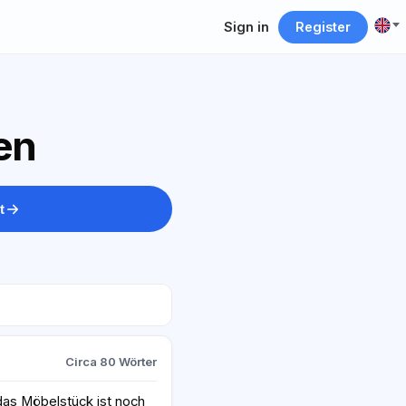
Sign in
Register
en
t
Circa 80 Wörter
das Möbelstück ist noch