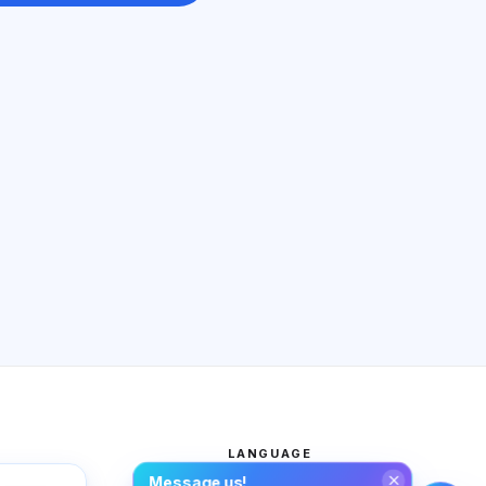
AI Consultant
Hi! Ask me about Exalify features,
subscriptions, exam prep, or where
to start.
How does the app work?
How do I find out the cost?
Which exams are supported?
Where should I start?
What is included in a plan?
Ask about Exalify…
LANGUAGE
Message us!