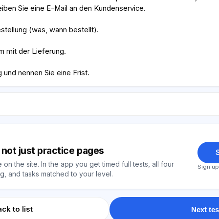
iben Sie eine E-Mail an den Kundenservice.
stellung (was, wann bestellt).
m mit der Lieferung.
 und nennen Sie eine Frist.
y, not just practice pages
S
on the site. In the app you get timed full tests, all four
Sign up
, and tasks matched to your level.
ck to list
Next tes