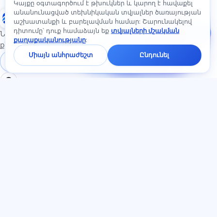
Գրեք մեզ։
Կայքը օգտագործում է թխուկներ և կարող է հավաքել
Հարցրեք
անանունացված տեխնիկական տվյալներ ծառայության
Exalify
սակագների,
աշխատանքի և բարելավման համար: Շարունակելով
քննությունների կամ
դիտումը՝ դուք համաձայն եք
տվյալների մշակման
սկսելու մասին —
Նախապատրաստում միջազգային լեզվի
քաղաքականությանը
:
չատում
քննություններին
կպատասխանենք
Միայն անհրաժեշտ
Ընդունել
մեկ րոպեի
Մուտք գործել
Գրանցում
ընթացքում։
ԲԱԺԻՆՆԵՐ
ՓԱՍՏԱԹՂԹԵՐ
Տուն
Գաղտնիության
Թեստեր
քաղաքականություն
Հոդվածներ
Օգտատիրոջ
Սակագներ
համաձայնագիր
О нас
Ծառայության կանոններ
Կոնտակտներ
Հրավերների ծրագիր
Միանալ
Գովազդի
համաձայնություն