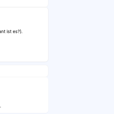
t ist es?).
.