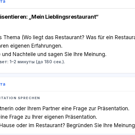
ета
räsentieren: „Mein Lieblingsrestaurant“
 Thema (Wo liegt das Restaurant? Was für ein Restauran
hren eigenen Erfahrungen.
e und Nachteile und sagen Sie Ihre Meinung.
ет: 1–2 минуты (до 180 сек.).
ета
ENTATION SPRECHEN
rtnerin oder Ihrem Partner eine Frage zur Präsentation.
ine Frage zu Ihrer eigenen Präsentation.
u Hause oder im Restaurant? Begründen Sie Ihre Meinung