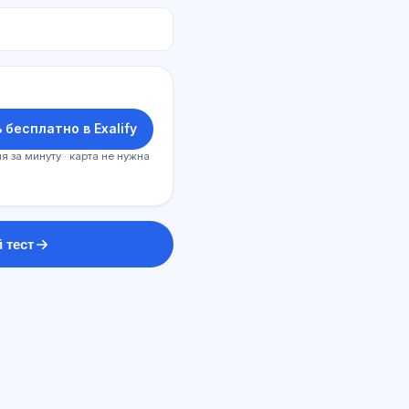
 бесплатно в Exalify
я за минуту · карта не нужна
 тест
ИИ консультант
Здравствуйте! Спросите про
возможности Exalify, подписки,
подготовку к экзаменам или с чего