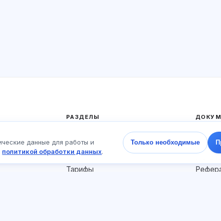
РАЗДЕЛЫ
ДОКУМ
Главная
Полити
ические данные для работы и
Только необходимые
П
Тесты
Пользо
с
политикой обработки данных
.
Статьи
Догов
Тарифы
Рефера
О нас
Соглас
Контакты
Файлы 
Присоединиться