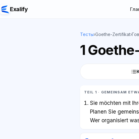
Exalify
Гла
Тесты
›
Goethe-Zertifikat
›
Го
1 Goethe-
TEIL 1 · GEMEINSAM ET
Sie möchten mit Ih
Planen Sie gemeins
Wer organisiert wa