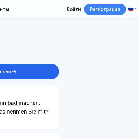
нты
Войти
Регистрация
n
 тест
hwimmbad machen.
as nehmen Sie mit?