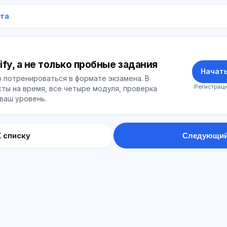
ета
ify, а не только пробные задания
Начать
 потренироваться в формате экзамена. В
Регистраци
ты на время, все четыре модуля, проверка
 ваш уровень.
К списку
Следующий