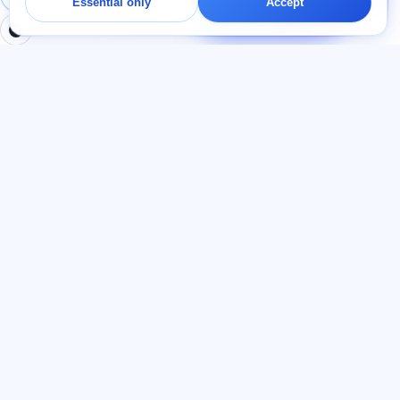
Essential only
Accept
start — we reply in chat
within a minute.
SECTIONS
LEGAL
Home
Privacy policy
Tests
User agreement
Articles
Offer agreement
Pricing
Referral programme
About us
Advertising consent
Contact
Cookie policy
Join
LANGUAGE
English