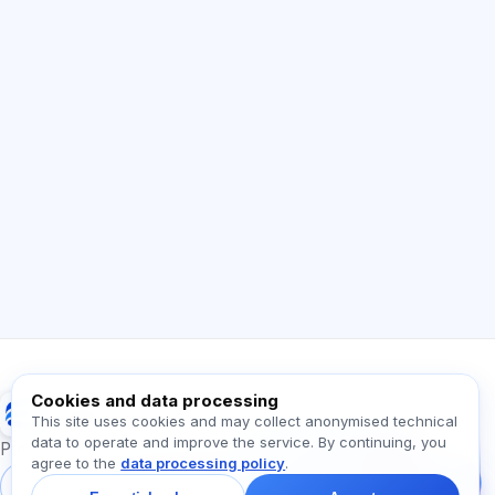
AI Consultant
Hi! Ask me about Exalify features,
subscriptions, exam prep, or where to start.
How does the app work?
How do I find out the cost?
Which exams are supported?
Where should I start?
What is included in a plan?
Ask about Exalify…
Cookies and data processing
Exalify
This site uses cookies and may collect anonymised technical
data to operate and improve the service. By continuing, you
Message us!
Preparation for international language exams
agree to the
data processing policy
.
Ask about plans,
exams, or where to
Sign in
Register