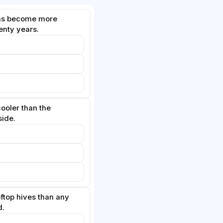
as become more
wenty years.
cooler than the
side.
ftop hives than any
d.