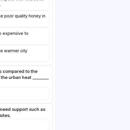
.
 poor quality honey in
o expensive to
ve warmer city
s compared to the
 the urban heat ________
 need support such as
sites.