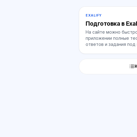
EXALIFY
Подготовка в Exal
На сайте можно быстро
приложении полные тес
ответов и задания под