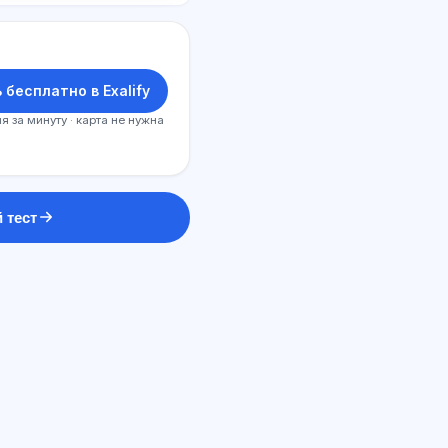
 бесплатно в Exalify
я за минуту · карта не нужна
 тест
ԱԲ խորհրդատու
Բարև! Հարցրեք Exalify-ի
հնարավորությունների,
բաժանորդագրության, քննության
պատրաստության կամ որտեղից
սկսելու մասին։