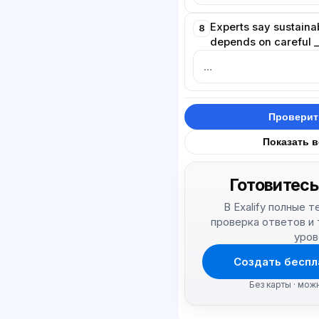
Experts say sustaina
8
depends on careful _
Проверит
Показать 
Готовитесь
В Exalify полные 
проверка ответов и
уров
Создать беспл
Без карты · мож