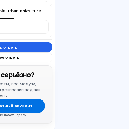
ble urban apiculture
_______.
ь ответы
все ответы
 серьёзно?
тесты, все модули,
 тренировки под ваш
ень.
атный аккаунт
но начать сразу