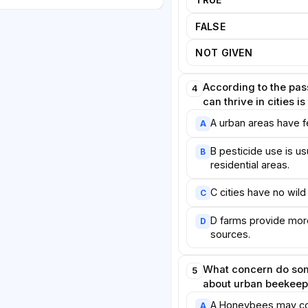
ited floral resources.
anaged by humans, can
FALSE
other native pollinators,
NOT GIVEN
rsity rather than helping it.
iasm for keeping honeybees is
ated with protecting all
According to the pa
4
 wild species may need different
can thrive in cities is
 undisturbed nesting sites.
A urban areas have f
A
urban beekeeping offers clear
B pesticide use is us
B
enefits. Schools and businesses
residential areas.
 to teach people about
C cities have no wild 
C
duction. Honey produced in
h quality, reflecting the range of
D farms provide mor
D
ited. Many experts now agree
sources.
 urban apiculture lies in careful
ive density matches available
What concern do som
5
of wild pollinators are
about urban beekeep
ose of managed honeybees.
A Honeybees may co
A