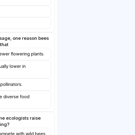
ssage, one reason bees
 that
ewer flowering plants.
ually lower in
pollinators.
e diverse food
e ecologists raise
ing?
mpete with wild bees