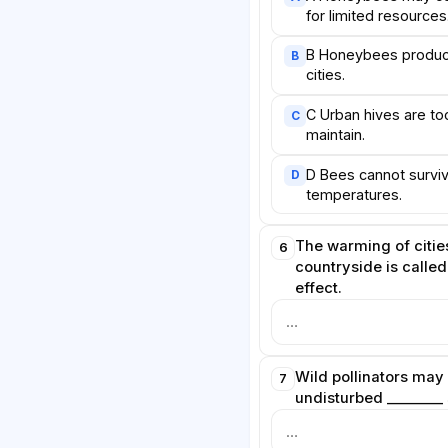
for limited resources
B Honeybees produce
B
cities.
C Urban hives are to
C
maintain.
D Bees cannot survi
D
temperatures.
The warming of citie
6
countryside is called
effect.
Wild pollinators may
7
undisturbed ________ 