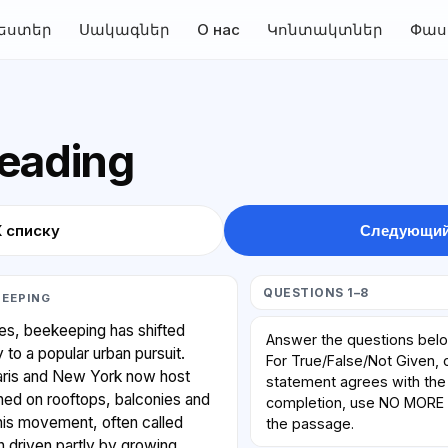
եստեր
Սակագներ
О нас
Կոնտակտներ
Փաս
Reading
К списку
Следующий
QUESTIONS 1–8
KEEPING
es, beekeeping has shifted
Answer the questions bel
y to a popular urban pursuit.
For True/False/Not Given,
aris and New York now host
statement agrees with the 
hed on rooftops, balconies and
completion, use NO MOR
his movement, often called
the passage.
n driven partly by growing