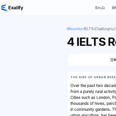
Exalify
Տուն
Թ
Թեստեր
›
IELTS
›
Ընթերցում
4 IELTS 
THE RISE OF URBAN BEE
Over the past two decad
from a purely rural activit
Cities such as London, P
thousands of hives, perc
in community gardens. T
urban apiculture, has bee