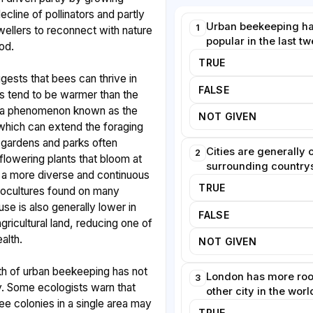
cline of pollinators and partly
Urban beekeeping h
1
wellers to reconnect with nature
popular in the last t
od.
TRUE
ggests that bees can thrive in
FALSE
es tend to be warmer than the
, a phenomenon known as the
NOT GIVEN
 which can extend the foraging
gardens and parks often
Cities are generally 
2
 flowering plants that bloom at
surrounding country
g a more diverse and continuous
TRUE
nocultures found on many
se is also generally lower in
FALSE
agricultural land, reducing one of
alth.
NOT GIVEN
h of urban beekeeping has not
London has more roo
3
. Some ecologists warn that
other city in the worl
e colonies in a single area may
TRUE