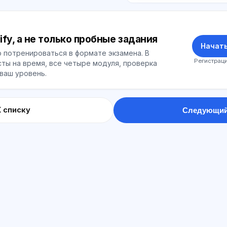
ify, а не только пробные задания
Начать
 потренироваться в формате экзамена. В
Регистраци
ты на время, все четыре модуля, проверка
 ваш уровень.
К списку
Следующий