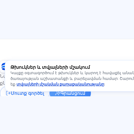
Exalify
Թխուկներ և տվյալների մշակում
Կայքը օգտագործում է թխուկներ և կարող է հավաքել ան
Նախապատրաստում միջազգային լեզվի
ծառայության աշխատանքի և բարելավման համար: Շարունա
քննություններին
եք
տվյալների մշակման քաղաքականությանը
:
Մուտք գործել
Գրանցում