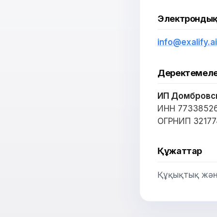
Электрондық
info@exalify.ai
Деректемел
ИП Домбровс
ИНН 7733852
ОГРНИП 3217
Құжаттар
Құқықтық және