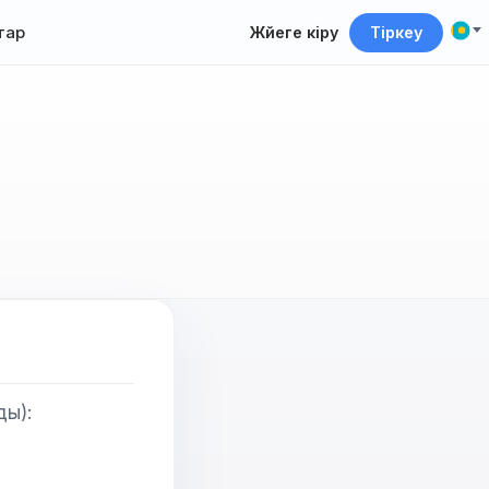
тар
Жүйеге кіру
Тіркеу
ды):