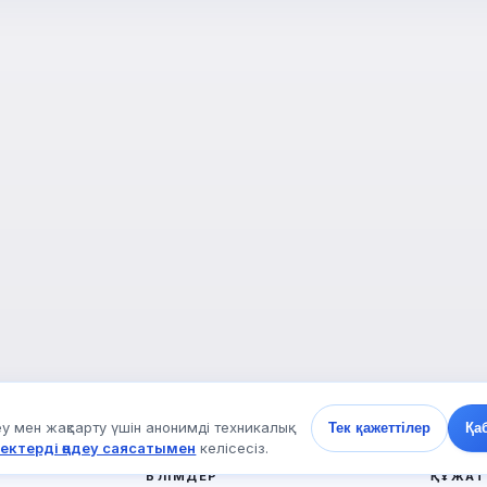
 мен жақсарту үшін анонимді техникалық
Тек қажеттілер
Қа
ектерді өңдеу саясатымен
келісесіз.
БӨЛІМДЕР
ҚҰЖАТ