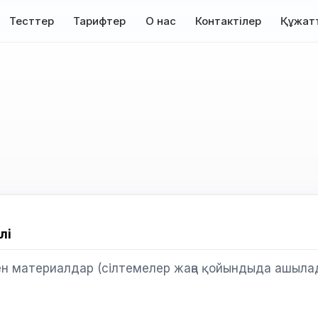
Тесттер
Тарифтер
О нас
Контактілер
Құжат
лі
ен материалдар (сілтемелер жаңа қойындыда ашыла