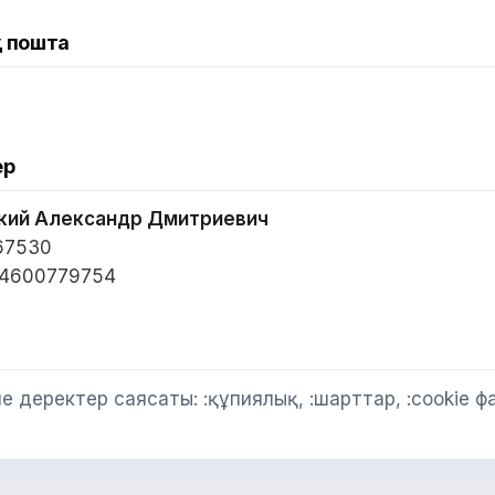
 пошта
ер
кий Александр Дмитриевич
67530
74600779754
 деректер саясаты: :құпиялық, :шарттар, :cookie ф