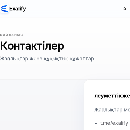
Exalify
Үй
БАЙЛАНЫС
Контактілер
Жаңалықтар және құқықтық құжаттар.
Әлеуметтік же
Жаңалықтар м
t.me/exalify