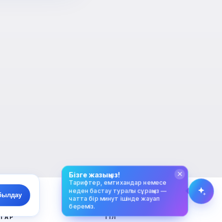
Сәлем! Exalify мүмкіндіктері,
жазылым, емтиханға дайындық
немесе қайдан бастау керек
туралы сұраңыз.
Қалай көмектесесіз?
Бағаны қалай білемін?
Қандай емтихандар бар?
Қайдан бастау керек?
Жазылымға не кіреді?
Exalify туралы сұраңыз…
Бізге жазыңыз!
Тарифтер, емтихандар немесе
неден бастау туралы сұраңыз —
былдау
чатта бір минут ішінде жауап
береміз.
ТАР
ТІЛ