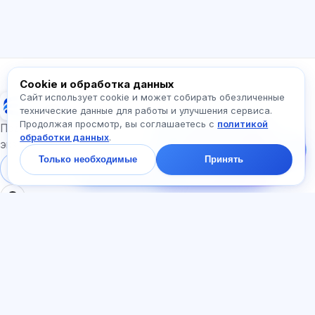
Как работает приложение?
Как узнать стоимость?
Какие экзамены есть?
С чего начать?
Что входит в тариф?
Спросите про Exalify…
Cookie и обработка данных
Сайт использует cookie и может собирать обезличенные
Exalify
технические данные для работы и улучшения сервиса.
Продолжая просмотр, вы соглашаетесь с
политикой
Напишите нам!
Подготовка к международным языковым
обработки данных
.
Спросите про тарифы,
экзаменам
экзамены и с чего
Только необходимые
Принять
начать — ответим в
Войти
Регистрация
чате за минуту.
РАЗДЕЛЫ
ДОКУМЕНТЫ
Главная
Политика
Тесты
конфиденциальности
Статьи
Пользовательское