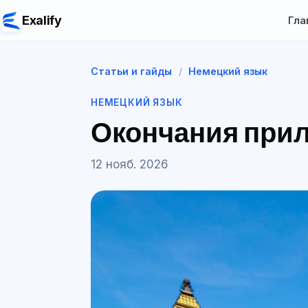
Exalify
Гла
Статьи и гайды
/
Немецкий язык
НЕМЕЦКИЙ ЯЗЫК
Окончания прил
12 нояб. 2026