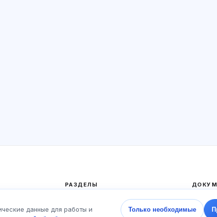
РАЗДЕЛЫ
ДОКУМ
Главная
Полити
ические данные для работы и
Только необходимые
П
Тесты
Пользо