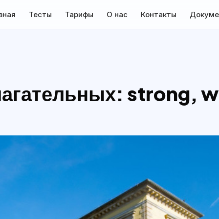
вная
Тесты
Тарифы
О нас
Контакты
Докуме
агательных: strong, w