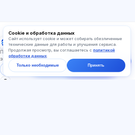
Как работает приложение?
Как узнать стоимость?
Какие экзамены есть?
С чего начать?
Что входит в тариф?
Спросите про Exalify…
Cookie и обработка данных
Сайт использует cookie и может собирать обезличенные
Exalify
технические данные для работы и улучшения сервиса.
Продолжая просмотр, вы соглашаетесь с
политикой
Напишите нам!
Подготовка к международным языковым
обработки данных
.
Спросите про тарифы,
экзаменам
экзамены и с чего
Только необходимые
Принять
начать — ответим в
Войти
Регистрация
чате за минуту.
РАЗДЕЛЫ
ДОКУМЕНТЫ
Главная
Политика
Тесты
конфиденциальности
Статьи
Пользовательское
Тарифы
соглашение