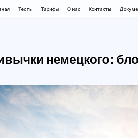
вная
Тесты
Тарифы
О нас
Контакты
Докуме
вычки немецкого: бло