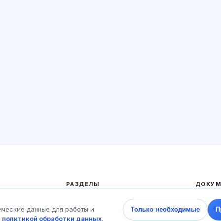
РАЗДЕЛЫ
ДОКУМ
Главная
Полити
ические данные для работы и
Только необходимые
П
Тесты
Пользо
с
политикой обработки данных
.