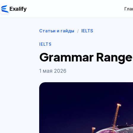
Exalify
Гла
Статьи и гайды
/
IELTS
IELTS
Grammar Range 
1 мая 2026