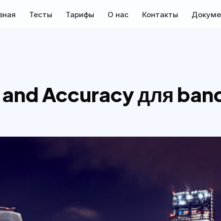
вная
Тесты
Тарифы
О нас
Контакты
Докуме
and Accuracy для ban