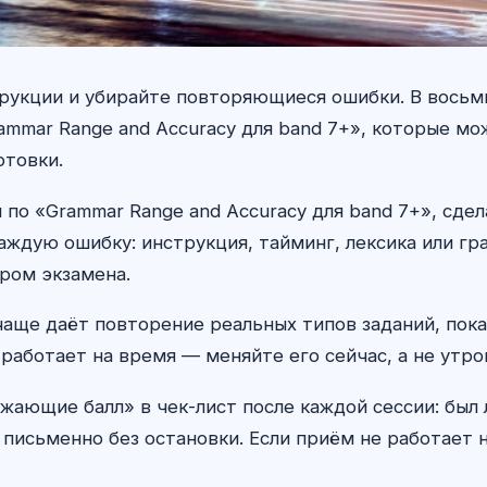
рукции и убирайте повторяющиеся ошибки. В восьм
mmar Range and Accuracy для band 7+», которые мо
отовки.
по «Grammar Range and Accuracy для band 7+», сдел
ждую ошибку: инструкция, тайминг, лексика или гр
тром экзамена.
 чаще даёт повторение реальных типов заданий, пока
работает на время — меняйте его сейчас, а не утро
жающие балл» в чек-лист после каждой сессии: был
 письменно без остановки. Если приём не работает н