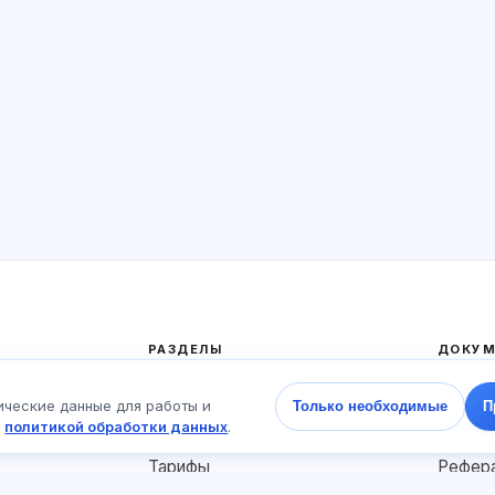
РАЗДЕЛЫ
ДОКУМ
Главная
Полити
ические данные для работы и
Только необходимые
П
Тесты
Пользо
с
политикой обработки данных
.
Статьи
Догов
Тарифы
Рефера
О нас
Соглас