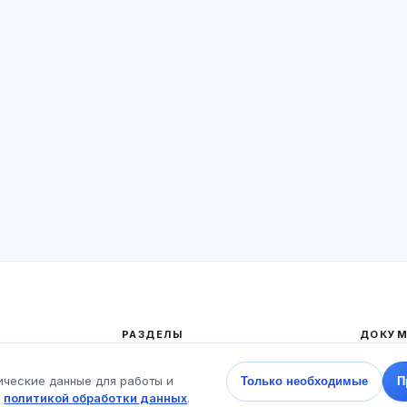
РАЗДЕЛЫ
ДОКУМ
Главная
Полити
ические данные для работы и
Только необходимые
П
Тесты
Пользо
с
политикой обработки данных
.