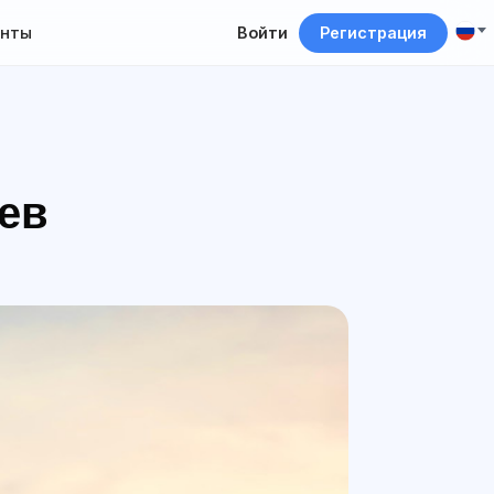
нты
Войти
Регистрация
цев