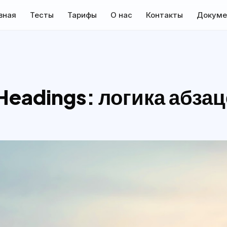
вная
Тесты
Тарифы
О нас
Контакты
Докуме
Headings: логика абза