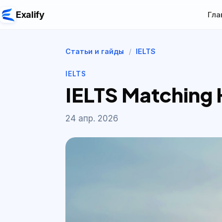
Exalify
Гла
Статьи и гайды
/
IELTS
IELTS
IELTS Matching 
24 апр. 2026