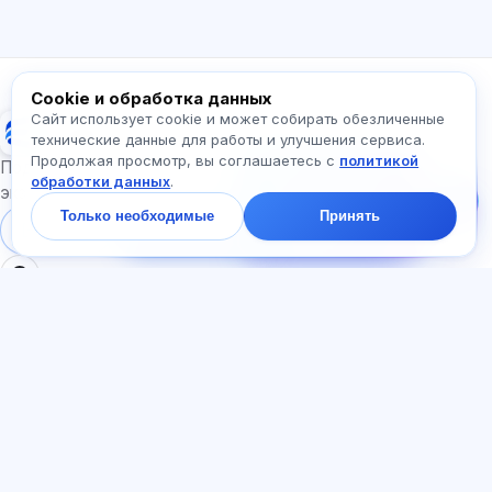
Какие экзамены есть?
С чего начать?
Что входит в тариф?
Спросите про Exalify…
Cookie и обработка данных
Сайт использует cookie и может собирать обезличенные
Exalify
технические данные для работы и улучшения сервиса.
Продолжая просмотр, вы соглашаетесь с
политикой
Напишите нам!
Подготовка к международным языковым
обработки данных
.
Спросите про тарифы,
экзаменам
экзамены и с чего
Только необходимые
Принять
начать — ответим в
Войти
Регистрация
чате за минуту.
РАЗДЕЛЫ
ДОКУМЕНТЫ
Главная
Политика
Тесты
конфиденциальности
Статьи
Пользовательское
Тарифы
соглашение
О нас
Договор-оферта