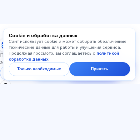
Как работает приложение?
Как узнать стоимость?
Какие экзамены есть?
С чего начать?
Что входит в тариф?
Спросите про Exalify…
Cookie и обработка данных
Сайт использует cookie и может собирать обезличенные
Exalify
технические данные для работы и улучшения сервиса.
Продолжая просмотр, вы соглашаетесь с
политикой
Напишите нам!
Подготовка к международным языковым
обработки данных
.
Спросите про тарифы,
экзаменам
экзамены и с чего
Только необходимые
Принять
начать — ответим в
Войти
Регистрация
чате за минуту.
РАЗДЕЛЫ
ДОКУМЕНТЫ
Главная
Политика
Тесты
конфиденциальности
Статьи
Пользовательское
Тарифы
соглашение