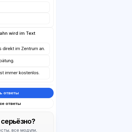
Bahn wird im Text
direkt im Zentrum an.
pätung.
ist immer kostenlos.
ь ответы
все ответы
 серьёзно?
тесты, все модули,