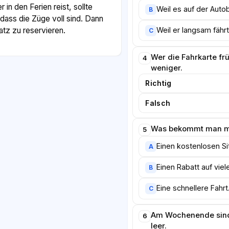
n den Ferien reist, sollte
Weil es auf der Autob
B
 dass die Züge voll sind. Dann
latz zu reservieren.
Weil er langsam fährt
C
 alles perfekt. Manchmal haben
Wer die Fahrkarte früh
4
s technische Probleme oder
weniger.
as ärgert viele Reisende.
Richtig
ür viele die liebste Art zu
ße Städte schnell miteinander,
Falsch
direkt im Zentrum an, ohne
chen zu müssen. Für die Umwelt
Was bekommt man mi
5
ser als das Auto oder das
Einen kostenlosen Sit
A
Einen Rabatt auf viel
B
Eine schnellere Fahrt
C
Am Wochenende sind
6
leer.