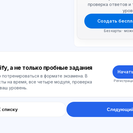
проверка ответов и
уров
Создать беспл
Без карты · мож
ify, а не только пробные задания
Начать
 потренироваться в формате экзамена. В
Регистраци
ты на время, все четыре модуля, проверка
 ваш уровень.
К списку
Следующий