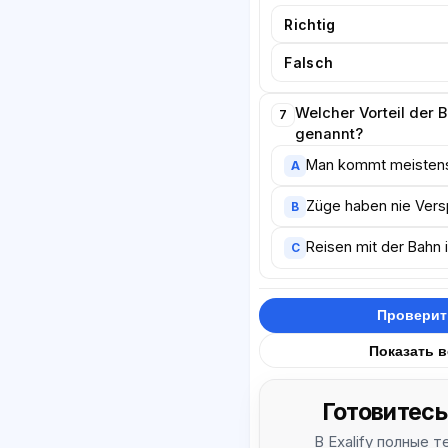
Richtig
Falsch
Welcher Vorteil der 
7
genannt?
Man kommt meistens 
A
Züge haben nie Vers
B
Reisen mit der Bahn 
C
Проверит
Показать 
Готовитесь
В Exalify полные 