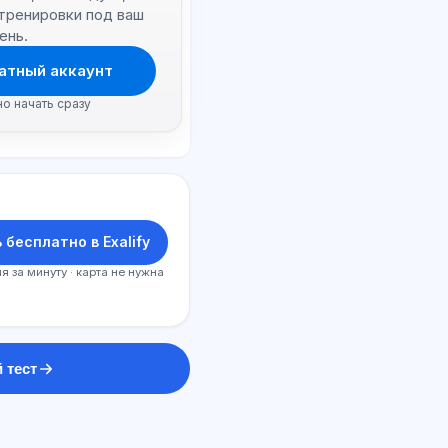
 тренировки под ваш
ень.
атный аккаунт
но начать сразу
 бесплатно в Exalify
я за минуту · карта не нужна
 тест
ИИ консультант