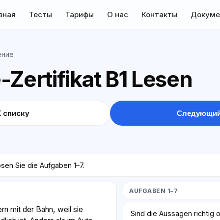
вная
Тесты
Тарифы
О нас
Контакты
Докуме
ение
-Zertifikat B1 Lesen
К списку
Следующий
sen Sie die Aufgaben 1–7.
AUFGABEN 1–7
rn mit der Bahn, weil sie
Sind die Aussagen richtig 