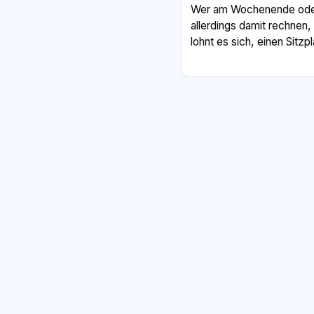
Wer am Wochenende oder i
allerdings damit rechnen,
lohnt es sich, einen Sitzp
Natürlich ist nicht immer
Züge Verspätung, weil e
schlechtes Wetter gibt. D
Trotzdem bleibt die Bahn f
reisen. Sie verbindet gro
und man kommt meistens 
lange einen Parkplatz su
ist der Zug außerdem bes
Flugzeug.