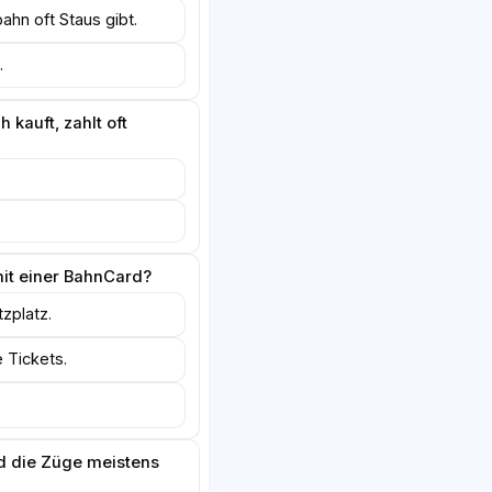
ahn oft Staus gibt.
.
 kauft, zahlt oft
t einer BahnCard?
zplatz.
e Tickets.
.
 die Züge meistens