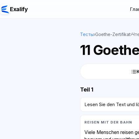
Exalify
Гла
Тесты
›
Goethe-Zertifikat
›
Чт
11 Goethe
Teil 1
Lesen Sie den Text und lö
REISEN MIT DER BAHN
Viele Menschen reisen ge