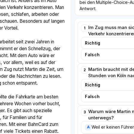
ich ist. Anders als im Auto
bei den Multiple-Choice-Au
den Verkehr konzentrieren. Man
Antwort.
esen, schlafen, arbeiten oder
 schauen. Besonders auf langen
Im Zug muss man sic
r Vorteil.
1
Verkehr konzentriere
rbeitet seit zwei Jahren in
Richtig
nimmt er den Schnellzug, der
Falsch
ucht. Mit dem Auto wäre er
, vor allem, weil es auf der
Im Zug nutzt Martin die Zeit, um
Martin braucht mit 
2
Stunden von Köln nac
der die Nachrichten zu lesen.
g schon entspannt.
Richtig
Falsch
ollte die Fahrkarte am besten
ehrere Wochen vorher bucht,
ger. Es gibt auch spezielle
Warum wäre Martin m
3
 für Familien und für
unterwegs?
ren. Mit einer BahnCard zum
Weil er keinen Führer
A
 viele Tickets einen Rabatt.