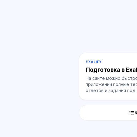
EXALIFY
Подготовка в Exal
На сайте можно быстро
приложении полные тес
ответов и задания под