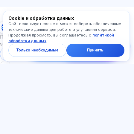
Спросите про Exalify…
Cookie и обработка данных
Сайт использует cookie и может собирать обезличенные
Exalify
технические данные для работы и улучшения сервиса.
Продолжая просмотр, вы соглашаетесь с
политикой
Напишите нам!
Подготовка к международным языковым
обработки данных
.
Спросите про тарифы,
экзаменам
экзамены и с чего
Только необходимые
Принять
начать — ответим в
Войти
Регистрация
чате за минуту.
РАЗДЕЛЫ
ДОКУМЕНТЫ
Главная
Политика
Тесты
конфиденциальности
Статьи
Пользовательское
Тарифы
соглашение
О нас
Договор-оферта
Контакты
Реферальная программа