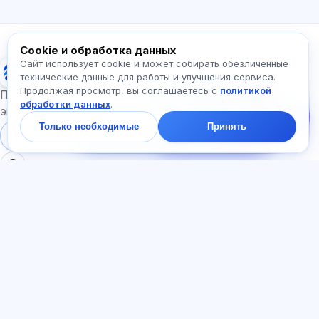
Какие экзамены есть?
С чего начать?
Что входит в тариф?
Спросите про Exalify…
Cookie и обработка данных
Сайт использует cookie и может собирать обезличенные
Exalify
технические данные для работы и улучшения сервиса.
Продолжая просмотр, вы соглашаетесь с
политикой
Напишите нам!
Подготовка к международным языковым
обработки данных
.
Спросите про тарифы,
экзаменам
экзамены и с чего
Только необходимые
Принять
начать — ответим в
Войти
Регистрация
чате за минуту.
РАЗДЕЛЫ
ДОКУМЕНТЫ
Главная
Политика
Тесты
конфиденциальности
Статьи
Пользовательское
Тарифы
соглашение
О нас
Договор-оферта