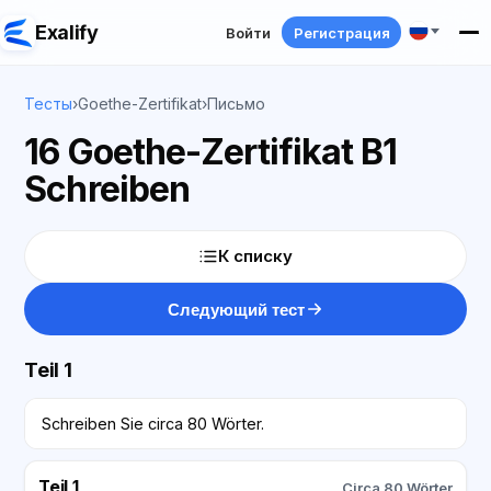
Exalify
Войти
Регистрация
Тесты
›
Goethe-Zertifikat
›
Письмо
16 Goethe-Zertifikat B1
Schreiben
К списку
Следующий тест
Teil 1
Schreiben Sie circa 80 Wörter.
Teil 1
Circa 80 Wörter